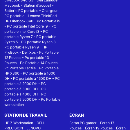
Elitebook 840 G5
-
Dell Latitude
-
Macbook
-
Station d'accueil
-
Batterie PC portable
-
Chargeur
PC portable
-
Lenovo ThinkPad
-
HP Elitebook 840
-
Pc Portable i5
-
PC portable Intel Core i9
-
PC
portable Intel Core i3
-
PC
portable Ryzen 7
-
PC portable
Ryzen 5
-
PC portable Ryzen 3
-
PC portable Ryzen 9
-
HP
ProBook
-
Dell Xps
-
Pc Portable
12 Pouces
-
Pc portable 13
Pouces
-
Pc Portable 14 Pouces
-
Pc Portable Tactile
-
Pc Portable
HP X360
-
PC portable à 1000
DH
-
PC portable à 1500 DH
-
PC
portable à 2000 DH
-
PC
portable à 3000 DH
-
PC
portable à 4000 DH
-
PC
portable à 5000 DH
-
Pc Portable
workstation
STATION DE TRAVAIL
ÉCRAN
HP Z Workstation
-
DELL
Écran PC gamer
-
Écran 17
PRECISION
-
LENOVO
Pouces
-
Écran 19 Pouces
-
Écran