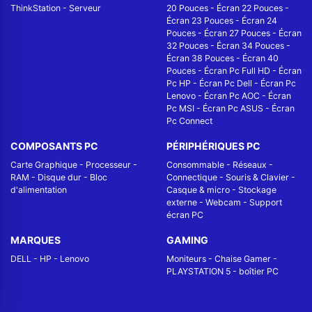
ThinkStation
-
Serveur
20 Pouces
-
Écran 22 Pouces
-
Écran 23 Pouces
-
Écran 24
Pouces
-
Écran 27 Pouces
-
Écran
32 Pouces
-
Écran 34 Pouces
-
Écran 38 Pouces
-
Écran 40
Pouces
-
Écran Pc Full HD
-
Écran
Pc HP
-
Écran Pc Dell
-
Écran Pc
Lenovo
-
Écran Pc AOC
-
Écran
Pc MSI
-
Écran Pc ASUS
-
Écran
Pc Connect
COMPOSANTS PC
PÉRIPHÉRIQUES PC
Carte Graphique
-
Processeur
-
Consommable
-
Réseaux -
RAM
-
Disque dur
-
Bloc
Connectique
-
Souris & Clavier
-
d'alimentation
Casque & micro
-
Stockage
externe
-
Webcam
-
Support
écran PC
MARQUES
GAMING
DELL
-
HP
-
Lenovo
Moniteurs
-
Chaise Gamer
-
PLAYSTATION 5
-
boîtier PC