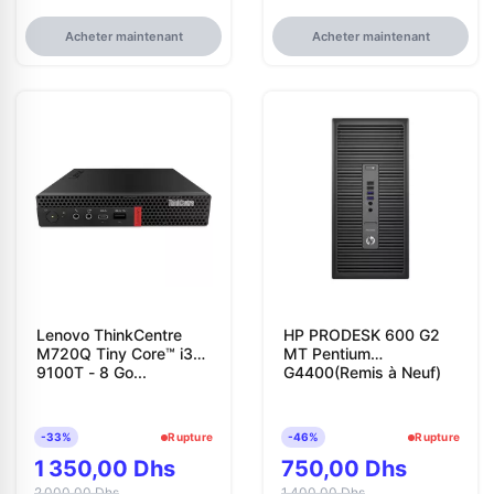
Acheter maintenant
Acheter maintenant
Lenovo ThinkCentre
HP PRODESK 600 G2
M720Q Tiny Core™ i3-
MT Pentium
9100T - 8 Go...
G4400(Remis à Neuf)
-33%
Rupture
-46%
Rupture
1 350,00 Dhs
750,00 Dhs
2 000,00 Dhs
1 400,00 Dhs