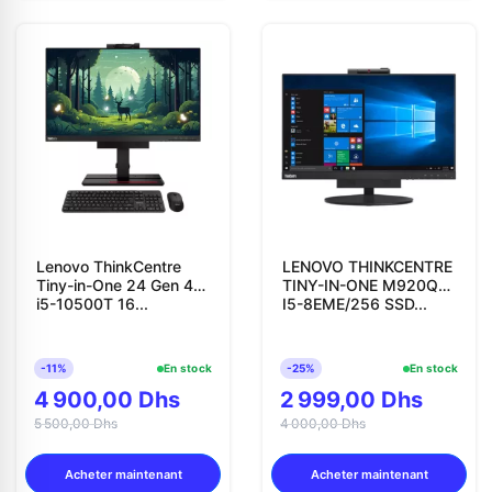
Lenovo ThinkCentre
LENOVO THINKCENTRE
Tiny-in-One 24 Gen 4
TINY-IN-ONE M920Q
i5-10500T 16...
I5-8EME/256 SSD...
-11%
En stock
-25%
En stock
4 900,00 Dhs
2 999,00 Dhs
5 500,00 Dhs
4 000,00 Dhs
Acheter maintenant
Acheter maintenant