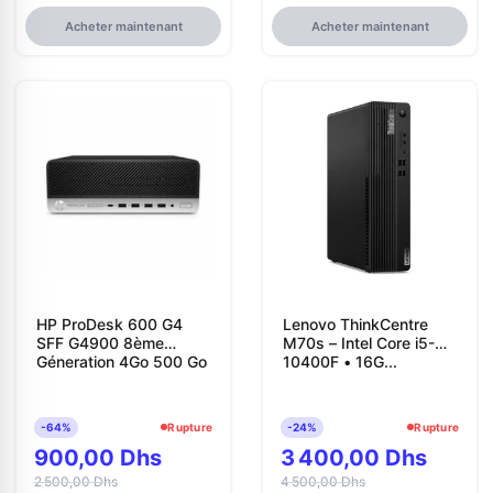
Acheter maintenant
Acheter maintenant
HP ProDesk 600 G4
Lenovo ThinkCentre
SFF G4900 8ème
M70s – Intel Core i5-
Géneration 4Go 500 Go
10400F • 16G...
-64%
Rupture
-24%
Rupture
900,00 Dhs
3 400,00 Dhs
2 500,00 Dhs
4 500,00 Dhs