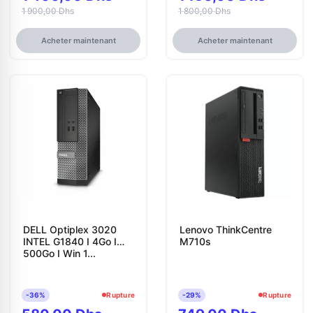
1 900,00 Dhs
1 800,00 Dhs
Acheter maintenant
Acheter maintenant
DELL Optiplex 3020
Lenovo ThinkCentre
INTEL G1840 I 4Go I
M710s
500Go I Win 1...
-36%
Rupture
-29%
Rupture