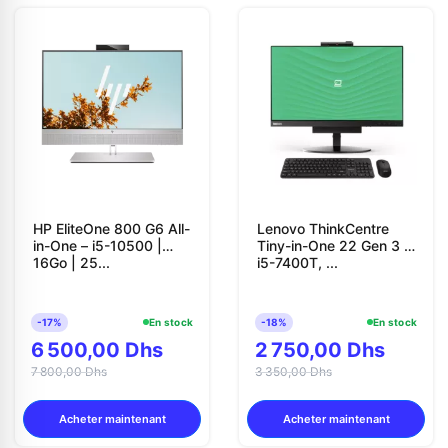
HP EliteOne 800 G6 All-
Lenovo ThinkCentre
in-One – i5-10500 |
Tiny-in-One 22 Gen 3 –
16Go | 25...
i5-7400T, ...
-17%
En stock
-18%
En stock
6 500,00 Dhs
2 750,00 Dhs
7 800,00 Dhs
3 350,00 Dhs
Acheter maintenant
Acheter maintenant