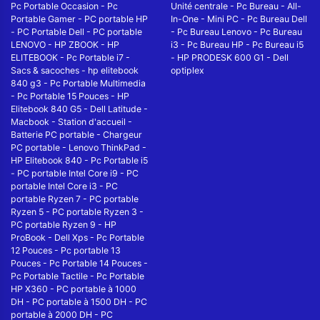
Pc Portable Occasion
-
Pc
Unité centrale
-
Pc Bureau
-
All-
Portable Gamer
-
PC portable HP
In-One
-
Mini PC
-
Pc Bureau Dell
-
PC Portable Dell
-
PC portable
-
Pc Bureau Lenovo
-
Pc Bureau
LENOVO
-
HP ZBOOK
-
HP
i3
-
Pc Bureau HP
-
Pc Bureau i5
ELITEBOOK
-
Pc Portable i7
-
-
HP PRODESK 600 G1
-
Dell
Sacs & sacoches
-
hp elitebook
optiplex
840 g3
-
Pc Portable Multimedia
-
Pc Portable 15 Pouces
-
HP
Elitebook 840 G5
-
Dell Latitude
-
Macbook
-
Station d'accueil
-
Batterie PC portable
-
Chargeur
PC portable
-
Lenovo ThinkPad
-
HP Elitebook 840
-
Pc Portable i5
-
PC portable Intel Core i9
-
PC
portable Intel Core i3
-
PC
portable Ryzen 7
-
PC portable
Ryzen 5
-
PC portable Ryzen 3
-
PC portable Ryzen 9
-
HP
ProBook
-
Dell Xps
-
Pc Portable
12 Pouces
-
Pc portable 13
Pouces
-
Pc Portable 14 Pouces
-
Pc Portable Tactile
-
Pc Portable
HP X360
-
PC portable à 1000
DH
-
PC portable à 1500 DH
-
PC
portable à 2000 DH
-
PC