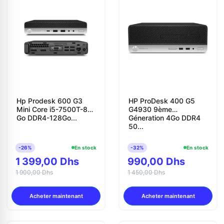
Hp Prodesk 600 G3
HP ProDesk 400 G5
Mini Core i5-7500T-8
G4930 9ème
Appelez-nous au
Go DDR4-128Go...
Géneration 4Go DDR4
50...
06 37 08 07 06
-26%
En stock
-32%
En stock
1 399,00 Dhs
990,00 Dhs
1 900,00 Dhs
1 450,00 Dhs
06 36 88 27 81
Acheter maintenant
Acheter maintenant