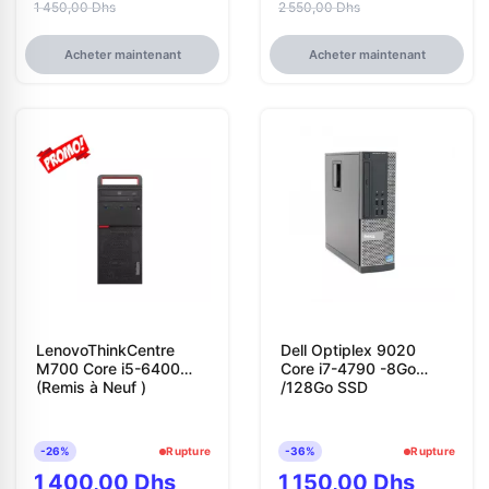
1 450,00 Dhs
2 550,00 Dhs
Acheter maintenant
Acheter maintenant
LenovoThinkCentre
Dell Optiplex 9020
M700 Core i5-6400
Core i7-4790 -8Go
(Remis à Neuf )
/128Go SSD
-26%
Rupture
-36%
Rupture
1 400,00 Dhs
1 150,00 Dhs