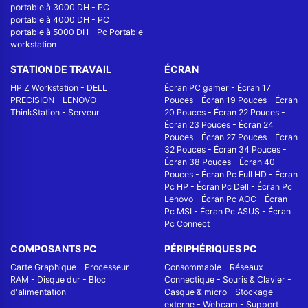
portable à 3000 DH
-
PC
portable à 4000 DH
-
PC
portable à 5000 DH
-
Pc Portable
workstation
STATION DE TRAVAIL
ÉCRAN
HP Z Workstation
-
DELL
Écran PC gamer
-
Écran 17
PRECISION
-
LENOVO
Pouces
-
Écran 19 Pouces
-
Écran
ThinkStation
-
Serveur
20 Pouces
-
Écran 22 Pouces
-
Écran 23 Pouces
-
Écran 24
Pouces
-
Écran 27 Pouces
-
Écran
32 Pouces
-
Écran 34 Pouces
-
Écran 38 Pouces
-
Écran 40
Pouces
-
Écran Pc Full HD
-
Écran
Pc HP
-
Écran Pc Dell
-
Écran Pc
Lenovo
-
Écran Pc AOC
-
Écran
Pc MSI
-
Écran Pc ASUS
-
Écran
Pc Connect
COMPOSANTS PC
PÉRIPHÉRIQUES PC
Carte Graphique
-
Processeur
-
Consommable
-
Réseaux -
RAM
-
Disque dur
-
Bloc
Connectique
-
Souris & Clavier
-
d'alimentation
Casque & micro
-
Stockage
externe
-
Webcam
-
Support