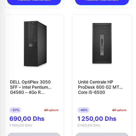
DELL OptiPlex 3050
Unité Centrale HP
SFF – Intel Pentium
ProDesk 600 G2 MT
G4560 – 4Go R...
Core i5-6500
-37%
Rupture
-40%
Rupture
690,00 Dhs
1 250,00 Dhs
1 100,00 Dhs
2 100,00 Dhs