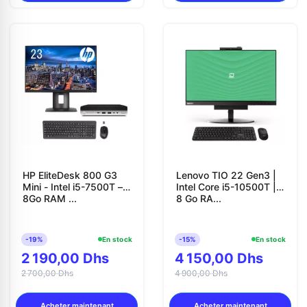
HP EliteDesk 800 G3
Lenovo TIO 22 Gen3 |
Mini - Intel i5-7500T –
Intel Core i5-10500T |
8Go RAM ...
8 Go RA...
-19%
En stock
-15%
En stock
2 190,00 Dhs
4 150,00 Dhs
2 700,00 Dhs
4 900,00 Dhs
Acheter maintenant
Acheter maintenant