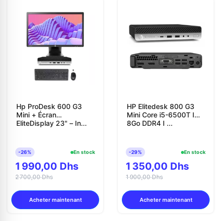
Contactez-nous
Envoyer un message
Hp ProDesk 600 G3
HP Elitedesk 800 G3
Mini + Écran
Mini Core i5-6500T I
EliteDisplay 23" – In...
8Go DDR4 I ...
-26%
En stock
-29%
En stock
1 990,00 Dhs
1 350,00 Dhs
2 700,00 Dhs
1 900,00 Dhs
Acheter maintenant
Acheter maintenant