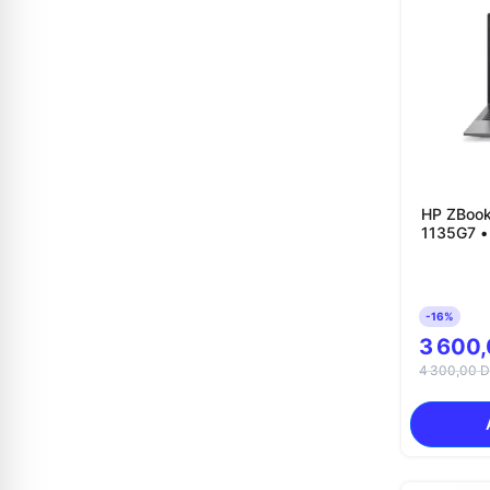
HP ZBook 
1135G7 •
-16%
3 600
4 300,00 D