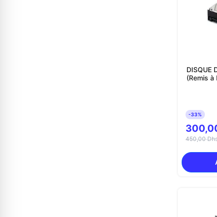
DISQUE D
(Remis à 
-33%
300,0
450,00 Dh