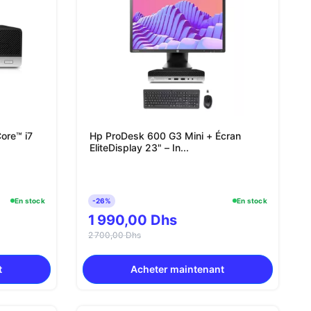
ore™ i7
Hp ProDesk 600 G3 Mini + Écran
EliteDisplay 23" – In...
En stock
-26%
En stock
1 990,00 Dhs
2 700,00 Dhs
t
Acheter maintenant