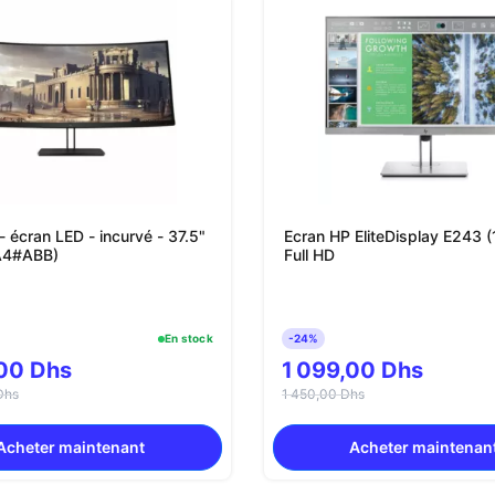
 écran LED - incurvé - 37.5"
Ecran HP EliteDisplay E243 
4#ABB)
Full HD
En stock
-24%
00 Dhs
1 099,00 Dhs
Dhs
1 450,00 Dhs
Acheter maintenant
Acheter maintenan