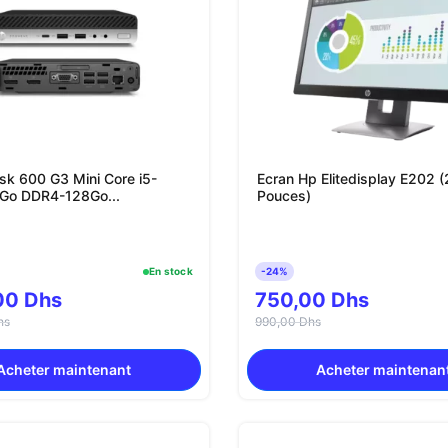
sk 600 G3 Mini Core i5-
Ecran Hp Elitedisplay E202 
Go DDR4-128Go...
Pouces)
En stock
-24%
00 Dhs
750,00 Dhs
hs
990,00 Dhs
Acheter maintenant
Acheter maintenan