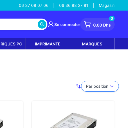
06 37 08 07 06
06 36 88 27 81
Magasin
|
|
0
Se connecter
0,00 Dhs
ÉRIQUES PC
IMPRIMANTE
MARQUES
Par position