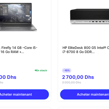
Firefly 14 G8 –Core i5-
HP EliteDesk 800 G5 Intel® C
 16 Go RAM •...
i7-8700 8 Go DDR...
En stock
-10%
,00 Dhs
2 700,00 Dhs
hs
3 000,00 Dhs
Acheter maintenant
Acheter maintenan