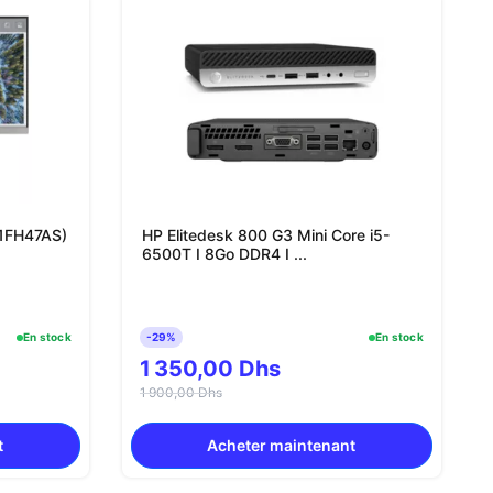
(1FH47AS)
HP Elitedesk 800 G3 Mini Core i5-
6500T I 8Go DDR4 I ...
En stock
-29%
En stock
1 350,00 Dhs
1 900,00 Dhs
t
Acheter maintenant