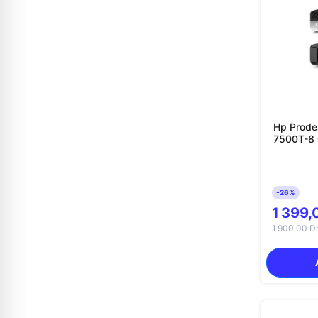
Hp Prode
7500T-8 
-26%
1 399,
1 900,00 D