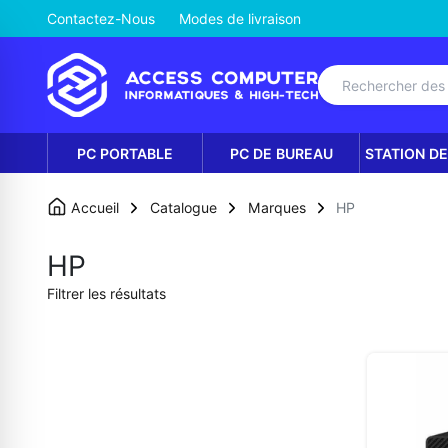
Contactez-Nous
Modes de livraison
PC PORTABLE
PC DE BUREAU
STATION DE
Accueil
Catalogue
Marques
HP
HP
Filtrer les résultats
Prix
Prix minimum
Prix maximum
MAD
MAD
Appliquer les filtres