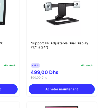
(20
Support HP Adjustable Dual Display
(17" à 24")
En stock
-38%
En stock
499,00 Dhs
800,00 Dhs
t
Acheter maintenant