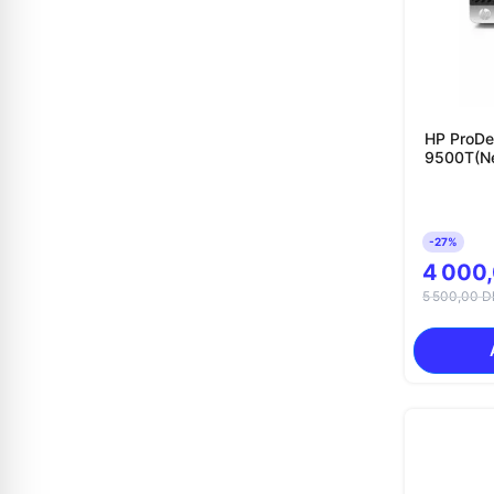
HP ProDe
9500T(Ne
-27%
4 000
5 500,00 D