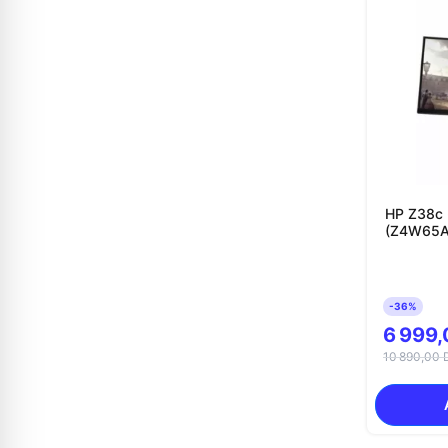
HP Z38c -
(Z4W65A
-36%
6 999,
10 890,00 