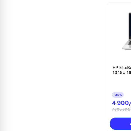
HP EliteBook 6
134
-30%
4 900
7 000,00 D