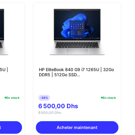
5U |
HP EliteBook 840 G9 i7 1265U | 32Go
DDR5 | 512Go SSD...
En stock
-24%
En stock
6 500,00 Dhs
8 500,00 Dhs
t
Acheter maintenant