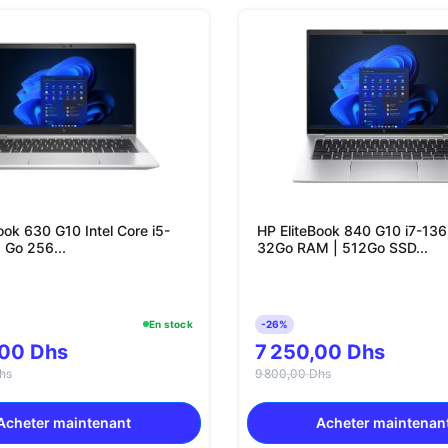
30 G10 Intel Core i5-
HP EliteBook 840 G10 i7-136
5U 16 Go 256...
32Go RAM | 512Go SSD...
En stock
-26%
,00 Dhs
7 250,00 Dhs
hs
9 800,00 Dhs
Acheter maintenant
Acheter maintenan