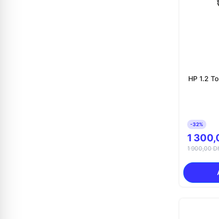
HP 1.2 T
-32%
1 300,
1 900,00 D