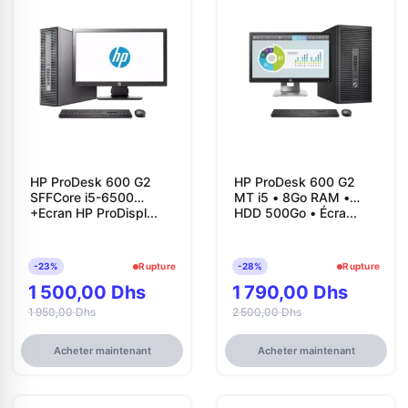
HP ProDesk 600 G2
HP ProDesk 600 G2
SFFCore i5-6500
MT i5 • 8Go RAM •
+Ecran HP ProDispl...
HDD 500Go • Écra...
-23%
Rupture
-28%
Rupture
1 500,00 Dhs
1 790,00 Dhs
1 950,00 Dhs
2 500,00 Dhs
Acheter maintenant
Acheter maintenant