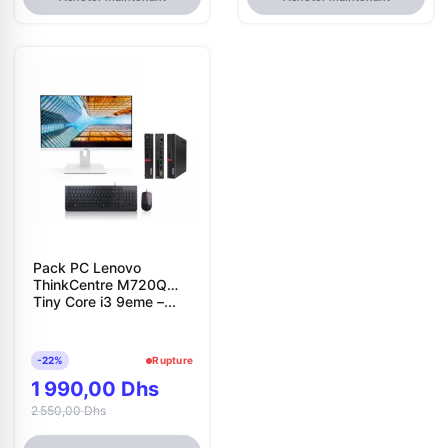
Pack PC Lenovo
ThinkCentre M720Q
Tiny Core i3 9eme –...
-22%
Rupture
1 990,00 Dhs
2 550,00 Dhs