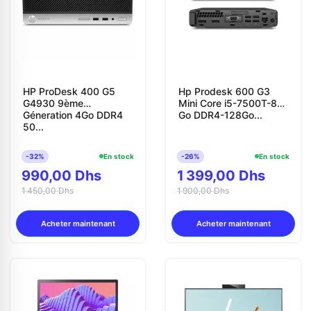
HP ProDesk 400 G5
Hp Prodesk 600 G3
G4930 9ème
Mini Core i5-7500T-8
Géneration 4Go DDR4
Go DDR4-128Go...
50...
Appelez-nous au
-32%
En stock
-26%
En stock
990,00 Dhs
1 399,00 Dhs
1 450,00 Dhs
1 900,00 Dhs
06 37 08 07 06
Acheter maintenant
Acheter maintenant
06 36 88 27 81