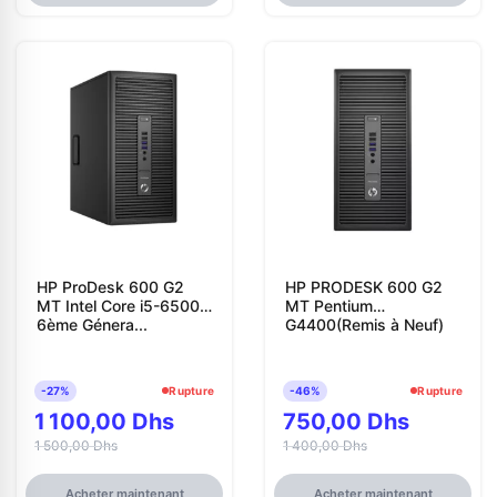
HP ProDesk 600 G2
HP PRODESK 600 G2
MT Intel Core i5-6500
MT Pentium
6ème Génera...
G4400(Remis à Neuf)
-27%
Rupture
-46%
Rupture
1 100,00 Dhs
750,00 Dhs
1 500,00 Dhs
1 400,00 Dhs
Acheter maintenant
Acheter maintenant