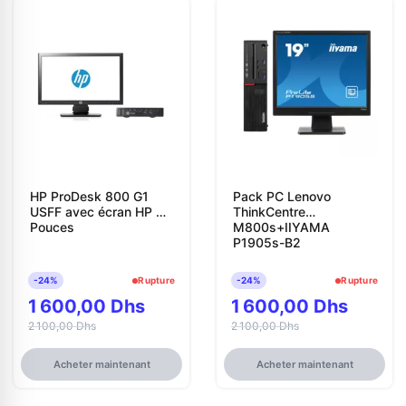
HP ProDesk 800 G1
Pack PC Lenovo
USFF avec écran HP 20
ThinkCentre
Pouces
M800s+IIYAMA
P1905s-B2
-24%
Rupture
-24%
Rupture
1 600,00 Dhs
1 600,00 Dhs
2 100,00 Dhs
2 100,00 Dhs
Acheter maintenant
Acheter maintenant