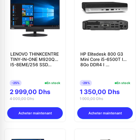
LENOVO THINKCENTRE
HP Elitedesk 800 G3
TINY-IN-ONE M920Q
Mini Core i5-6500T I
I5-8EME/256 SSD...
8Go DDR4 I ...
-25%
En stock
-29%
En stock
2 999,00 Dhs
1 350,00 Dhs
4 000,00 Dhs
1 900,00 Dhs
Acheter maintenant
Acheter maintenant