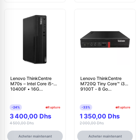
Lenovo ThinkCentre
Lenovo ThinkCentre
M70s – Intel Core i5-
M720Q Tiny Core™ i3-
10400F • 16G...
9100T - 8 Go...
-24%
Rupture
-33%
Rupture
3 400,00 Dhs
1 350,00 Dhs
4 500,00 Dhs
2 000,00 Dhs
Acheter maintenant
Acheter maintenant