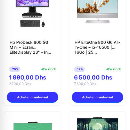
Contactez-nous
Envoyer un message
Hp ProDesk 600 G3
HP EliteOne 800 G6 All-
Mini + Écran
in-One – i5-10500 |
EliteDisplay 23" – In...
16Go | 25...
-26%
En stock
-17%
En stock
1 990,00 Dhs
6 500,00 Dhs
2 700,00 Dhs
7 800,00 Dhs
Acheter maintenant
Acheter maintenant