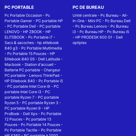
PC PORTABLE
PC DE BUREAU
Pc Portable Occasion
-
Pc
Unité centrale
-
Pc Bureau
-
All-
Portable Gamer
-
PC portable HP
In-One
-
Mini PC
-
Pc Bureau Dell
-
PC Portable Dell
-
PC portable
-
Pc Bureau Lenovo
-
Pc Bureau
LENOVO
-
HP ZBOOK
-
HP
i3
-
Pc Bureau HP
-
Pc Bureau i5
ELITEBOOK
-
Pc Portable i7
-
-
HP PRODESK 600 G1
-
Dell
Sacs & sacoches
-
hp elitebook
optiplex
840 g3
-
Pc Portable Multimedia
-
Pc Portable 15 Pouces
-
HP
Elitebook 840 G5
-
Dell Latitude
-
Macbook
-
Station d'accueil
-
Batterie PC portable
-
Chargeur
PC portable
-
Lenovo ThinkPad
-
HP Elitebook 840
-
Pc Portable i5
-
PC portable Intel Core i9
-
PC
portable Intel Core i3
-
PC
portable Ryzen 7
-
PC portable
Ryzen 5
-
PC portable Ryzen 3
-
PC portable Ryzen 9
-
HP
ProBook
-
Dell Xps
-
Pc Portable
12 Pouces
-
Pc portable 13
Pouces
-
Pc Portable 14 Pouces
-
Pc Portable Tactile
-
Pc Portable
HP X360
-
PC portable à 1000