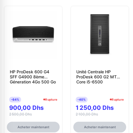
HP ProDesk 600 G4
Unité Centrale HP
SFF G4900 8ème
ProDesk 600 G2 MT
Géneration 4Go 500 Go
Core i5-6500
-64%
Rupture
-40%
Rupture
900,00 Dhs
1 250,00 Dhs
2 500,00 Dhs
2 100,00 Dhs
Acheter maintenant
Acheter maintenant