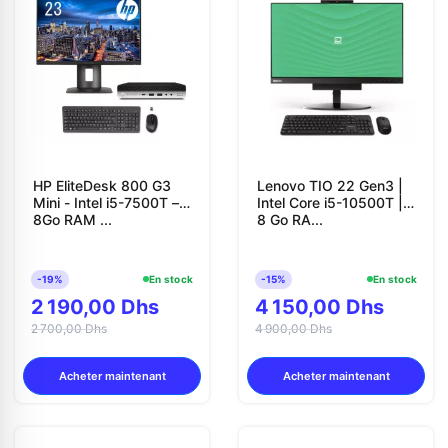
HP EliteDesk 800 G3
Lenovo TIO 22 Gen3 |
Mini - Intel i5-7500T –
Intel Core i5-10500T |
8Go RAM ...
8 Go RA...
-19%
En stock
-15%
En stock
2 190,00 Dhs
4 150,00 Dhs
2 700,00 Dhs
4 900,00 Dhs
Acheter maintenant
Acheter maintenant