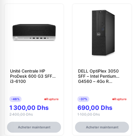
Unité Centrale HP
DELL OptiPlex 3050
ProDesk 600 G3 SFF
SFF – Intel Pentium
i3-6100
G4560 – 4Go R...
-46%
Rupture
-37%
Rupture
1 300,00 Dhs
690,00 Dhs
2 400,00 Dhs
1 100,00 Dhs
Acheter maintenant
Acheter maintenant