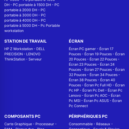
DH
-
PC portable à 1500 DH
-
PC
portable à 2000 DH
-
PC
portable à 3000 DH
-
PC
portable à 4000 DH
-
PC
portable à 5000 DH
-
Pc Portable
workstation
STATION DE TRAVAIL
ÉCRAN
HP Z Workstation
-
DELL
Écran PC gamer
-
Écran 17
PRECISION
-
LENOVO
Pouces
-
Écran 19 Pouces
-
Écran
ThinkStation
-
Serveur
20 Pouces
-
Écran 22 Pouces
-
Écran 23 Pouces
-
Écran 24
Pouces
-
Écran 27 Pouces
-
Écran
32 Pouces
-
Écran 34 Pouces
-
Écran 38 Pouces
-
Écran 40
Pouces
-
Écran Pc Full HD
-
Écran
Pc HP
-
Écran Pc Dell
-
Écran Pc
Lenovo
-
Écran Pc AOC
-
Écran
Pc MSI
-
Écran Pc ASUS
-
Écran
Pc Connect
COMPOSANTS PC
PÉRIPHÉRIQUES PC
Carte Graphique
-
Processeur
-
Consommable
-
Réseaux -