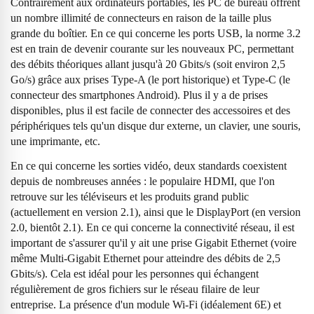
Contrairement aux ordinateurs portables, les PC de bureau offrent
un nombre illimité de connecteurs en raison de la taille plus
grande du boîtier. En ce qui concerne les ports USB, la norme 3.2
est en train de devenir courante sur les nouveaux PC, permettant
des débits théoriques allant jusqu'à 20 Gbits/s (soit environ 2,5
Go/s) grâce aux prises Type-A (le port historique) et Type-C (le
connecteur des smartphones Android). Plus il y a de prises
disponibles, plus il est facile de connecter des accessoires et des
périphériques tels qu'un disque dur externe, un clavier, une souris,
une imprimante, etc.
En ce qui concerne les sorties vidéo, deux standards coexistent
depuis de nombreuses années : le populaire HDMI, que l'on
retrouve sur les téléviseurs et les produits grand public
(actuellement en version 2.1), ainsi que le DisplayPort (en version
2.0, bientôt 2.1). En ce qui concerne la connectivité réseau, il est
important de s'assurer qu'il y ait une prise Gigabit Ethernet (voire
même Multi-Gigabit Ethernet pour atteindre des débits de 2,5
Gbits/s). Cela est idéal pour les personnes qui échangent
régulièrement de gros fichiers sur le réseau filaire de leur
entreprise. La présence d'un module Wi-Fi (idéalement 6E) et