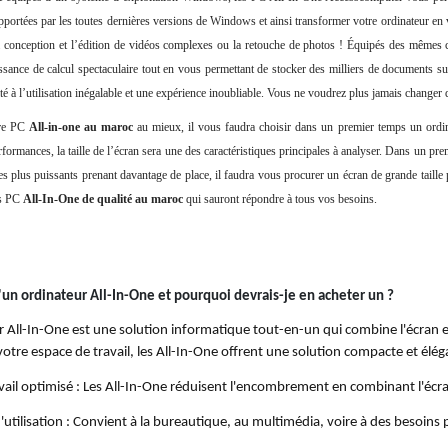
portées par les toutes dernières versions de Windows et ainsi transformer votre ordinateur en vé
 la conception et l’édition de vidéos complexes ou la retouche de photos ! Équipés des mêmes
ssance de calcul spectaculaire tout en vous permettant de stocker des milliers de documents sur
ité à l’utilisation inégalable et une expérience inoubliable. Vous ne voudrez plus jamais changer
tre PC
All-in-one au maroc
au mieux, il vous faudra choisir dans un premier temps un ordin
formances, la taille de l’écran sera une des caractéristiques principales à analyser. Dans un pr
es plus puissants prenant davantage de place, il faudra vous procurer un écran de grande tai
es PC
All-In-One de qualité au maroc
qui sauront répondre à tous vos besoins.
'un ordinateur All-In-One et pourquoi devrais-je en acheter un ?
 All-In-One est une solution informatique tout-en-un qui combine l'écran et 
otre espace de travail, les All-In-One offrent une solution compacte et élégan
vail optimisé : Les All-In-One réduisent l'encombrement en combinant l'écran 
'utilisation : Convient à la bureautique, au multimédia, voire à des besoins 