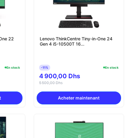
-One 22
Lenovo ThinkCentre Tiny-in-One 24
Gen 4 i5-10500T 16...
En stock
-11%
En stock
4 900,00 Dhs
5 500,00 Dhs
t
Acheter maintenant