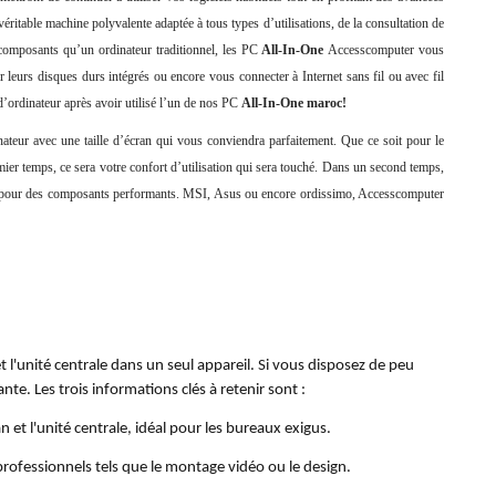
ritable machine polyvalente adaptée à tous types d’utilisations, de la consultation de
 composants qu’un ordinateur traditionnel, les PC
All-In-One
Accesscomputer vous
 leurs disques durs intégrés ou encore vous connecter à Internet sans fil ou avec fil
 d’ordinateur après avoir utilisé l’un de nos PC
All-In-One maroc!
ateur avec une taille d’écran qui vous conviendra parfaitement. Que ce soit pour le
emier temps, ce sera votre confort d’utilisation qui sera touché. Dans un second temps,
lle pour des composants performants. MSI, Asus ou encore ordissimo, Accesscomputer
l'unité centrale dans un seul appareil. Si vous disposez de peu
te. Les trois informations clés à retenir sont :
et l'unité centrale, idéal pour les bureaux exigus.
professionnels tels que le montage vidéo ou le design.