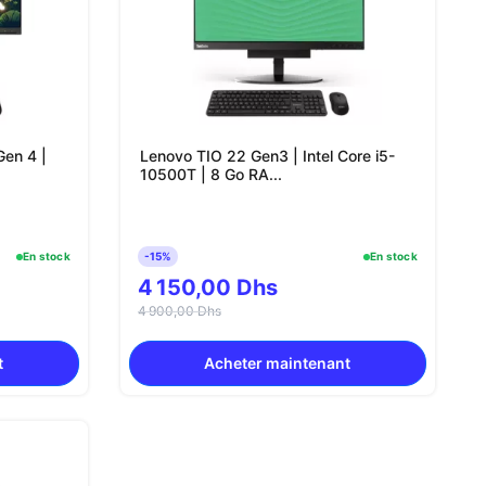
en 4 |
Lenovo TIO 22 Gen3 | Intel Core i5-
10500T | 8 Go RA...
En stock
-15%
En stock
4 150,00 Dhs
4 900,00 Dhs
t
Acheter maintenant