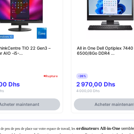
hinkCentre TIO 22 Gen3 –
All in One Dell Optiplex 7440
r AIO -i5-...
6500/8Go DDR4 ...
Rupture
-26%
,00 Dhs
2 970,00 Dhs
hs
4 000,00 Dhs
Acheter maintenant
Acheter maintenan
ordinateurs All-in-One
de peu de peu de place sur votre espace de travail, les
 semblen