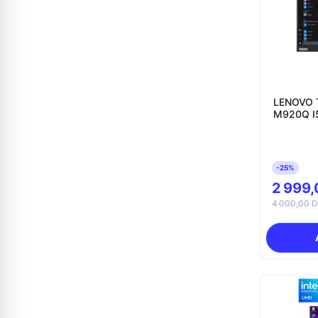
LENOVO 
M920Q I5
-25%
2 999,
4 000,00 D