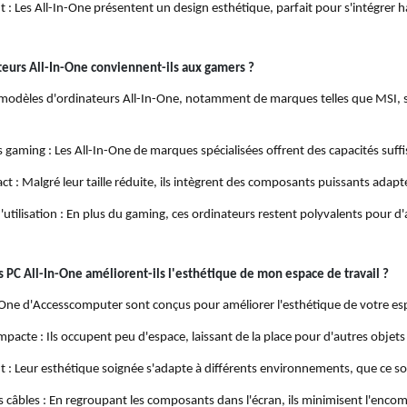
t : Les All-In-One présentent un design esthétique, parfait pour s'intégre
teurs All-In-One conviennent-ils aux gamers ?
 modèles d'ordinateurs All-In-One, notamment de marques telles que MSI, s
gaming : Les All-In-One de marques spécialisées offrent des capacités suffi
t : Malgré leur taille réduite, ils intègrent des composants puissants adap
'utilisation : En plus du gaming, ces ordinateurs restent polyvalents pour d'
PC All-In-One améliorent-ils l'esthétique de mon espace de travail ?
-One d'Accesscomputer sont conçus pour améliorer l'esthétique de votre espa
ompacte : Ils occupent peu d'espace, laissant de la place pour d'autres objets 
t : Leur esthétique soignée s'adapte à différents environnements, que ce so
 câbles : En regroupant les composants dans l'écran, ils minimisent l'encom