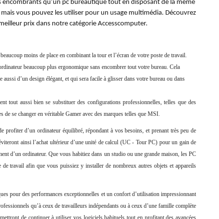
ins encombrants qu’un pc bureautique tout en disposant de la même 
e mais vous pouvez les utiliser pour un usage multimédia. Découvrez 
illeur prix dans notre catégorie Accesscomputer.
eaucoup moins de place en combinant la tour et l’écran de votre poste de travail.
e ordinateur beaucoup plus ergonomique sans encombrer tout votre bureau. Cela
 aussi d’un design élégant, et qui sera facile à glisser dans votre bureau ou dans
ent tout aussi bien se substituer des configurations professionnelles, telles que des
èles de se changer en véritable Gamer avec des marques telles que MSI.
profiter d’un ordinateur équilibré, répondant à vos besoins, et prenant très peu de
viteront ainsi l’achat ultérieur d’une unité de calcul (UC - Tour PC) pour un gain de
ement d’un ordinateur. Que vous habitiez dans un studio ou une grande maison, les PC
e travail afin que vous puissiez y installer de nombreux autres objets et appareils
ques pour des performances exceptionnelles et un confort d’utilisation impressionnant
rofessionnels qu’à ceux de travailleurs indépendants ou à ceux d’une famille complète
ront de continuer à utiliser vos logiciels habituels tout en profitant des avancées