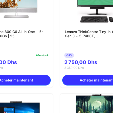
ne 800 G6 All-in-One – i5-
Lenovo ThinkCentre Tiny-in
6Go | 25...
Gen 3 – i5-7400T, ...
En stock
-18%
,00 Dhs
2 750,00 Dhs
hs
3 350,00 Dhs
Acheter maintenant
Acheter maintenan