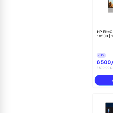
HP EliteO
10500 | 1
-17%
6 500
7 800,00 D