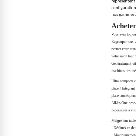
représentent 
configuration
nos gammes A
Acheter
Vous avez toujour
Regrouper tous v
permet entre autr
votre salon tout 
Généralement util
machines destiné
Ultra compacts e
place ! Intégrant
place conséquent
All-In-One propo
nécessaires à votr
Malgré leur tail
! Déclinés en de 
! Majoritairemen