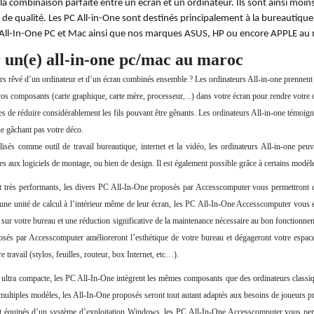
la combinaison parfaite entre un écran et un ordinateur. Ils sont ainsi mo
 de qualité. Les PC All-in-One sont destinés principalement à la bureautiqu
ll-In-One PC et Mac ainsi que nos marques ASUS, HP ou encore APPLE au me
 un(e)
 all-in-one pc/mac
au maroc
s rêvé d’un ordinateur et d’un écran combinés ensemble ? Les ordinateurs All-in-one prennent b
os composants (carte graphique, carte mère, processeur, ..) dans votre écran pour rendre votr
es de réduire considérablement les fils pouvant être gênants. Les ordinateurs All-in-one témoigne
ne gâchant pas votre déco.
isés comme outil de travail bureautique, internet et la vidéo, les ordinateurs All-in-one peuv
es aux logiciels de montage, ou bien de design. Il est également possible grâce à certains mod
t très performants, les divers PC All-In-One proposés par Accesscomputer vous permettront de 
 une unité de calcul à l’intérieur même de leur écran, les PC All-In-One Accesscomputer vous é
 sur votre bureau et une réduction significative de la maintenance nécessaire au bon fonctionn
sés par Accesscomputer amélioreront l’esthétique de votre bureau et dégageront votre espace d
e travail (stylos, feuilles, routeur, box Internet, etc…).
le ultra compacte, les PC All-In-One intègrent les mêmes composants que des ordinateurs classi
multiples modèles, les All-In-One proposés seront tout autant adaptés aux besoins de joueurs p
t équipés d’un système d’exploitation Windows, les PC All-In-One Accesscomputer vous permett