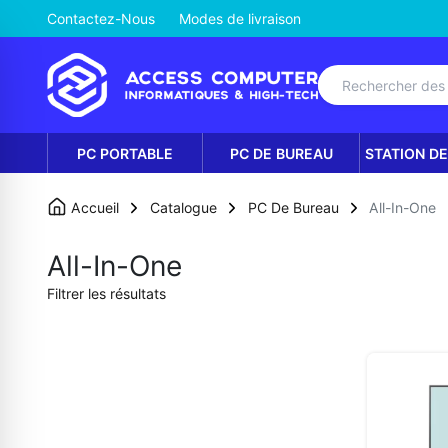
Contactez-Nous
Modes de livraison
PC PORTABLE
PC DE BUREAU
STATION DE
Accueil
Catalogue
PC De Bureau
All-In-One
All-In-One
Filtrer les résultats
Prix
Prix minimum
Prix maximum
MAD
MAD
Appliquer les filtres