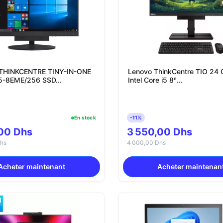
THINKCENTRE TINY-IN-ONE
Lenovo ThinkCentre TIO 24 G
-8EME/256 SSD...
Intel Core i5 8ᵉ...
En stock
-11%
00 Dhs
3 550,00 Dhs
hs
4 000,00 Dhs
Acheter maintenant
Acheter maintenan