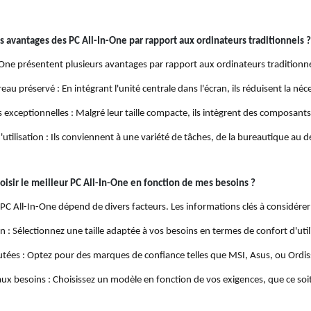
s avantages des PC All-In-One par rapport aux ordinateurs traditionnels ?
-One présentent plusieurs avantages par rapport aux ordinateurs traditionnels.
au préservé : En intégrant l'unité centrale dans l'écran, ils réduisent la néc
exceptionnelles : Malgré leur taille compacte, ils intègrent des composants
'utilisation : Ils conviennent à une variété de tâches, de la bureautique au 
sir le meilleur PC All-In-One en fonction de mes besoins ?
 PC All-In-One dépend de divers facteurs. Les informations clés à considérer
ran : Sélectionnez une taille adaptée à vos besoins en termes de confort d'ut
ées : Optez pour des marques de confiance telles que MSI, Asus, ou Ordiss
aux besoins : Choisissez un modèle en fonction de vos exigences, que ce soit 