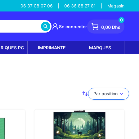
06 37 08 07 06
06 36 88 27 81
Magasin
|
|
0
Se connecter
0,00 Dhs
ÉRIQUES PC
IMPRIMANTE
MARQUES
Par position