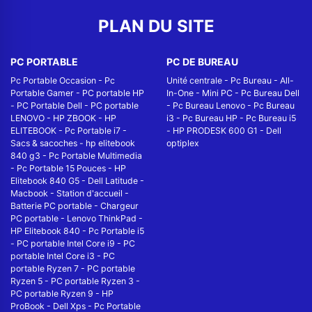
PLAN DU SITE
PC PORTABLE
PC DE BUREAU
Pc Portable Occasion
-
Pc
Unité centrale
-
Pc Bureau
-
All-
Portable Gamer
-
PC portable HP
In-One
-
Mini PC
-
Pc Bureau Dell
-
PC Portable Dell
-
PC portable
-
Pc Bureau Lenovo
-
Pc Bureau
LENOVO
-
HP ZBOOK
-
HP
i3
-
Pc Bureau HP
-
Pc Bureau i5
ELITEBOOK
-
Pc Portable i7
-
-
HP PRODESK 600 G1
-
Dell
Sacs & sacoches
-
hp elitebook
optiplex
840 g3
-
Pc Portable Multimedia
-
Pc Portable 15 Pouces
-
HP
Elitebook 840 G5
-
Dell Latitude
-
Macbook
-
Station d'accueil
-
Batterie PC portable
-
Chargeur
PC portable
-
Lenovo ThinkPad
-
HP Elitebook 840
-
Pc Portable i5
-
PC portable Intel Core i9
-
PC
portable Intel Core i3
-
PC
portable Ryzen 7
-
PC portable
Ryzen 5
-
PC portable Ryzen 3
-
PC portable Ryzen 9
-
HP
ProBook
-
Dell Xps
-
Pc Portable