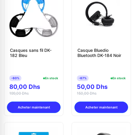
Contactez-nous
Envoyer un message
Casques sans fil DK-
Casque Bluedio
182 Bleu
Bluetooth DK-184 Noir
-60%
En stock
-67%
En stock
80,00 Dhs
50,00 Dhs
199,00 Dhs
150,00 Dhs
Acheter maintenant
Acheter maintenant