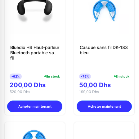
Bluedio HS Haut-parleur
Casque sans fil DK-183
Bluetooth portable sans
bleu
fil
Appelez-nous au
-62%
En stock
-75%
En stock
200,00 Dhs
50,00 Dhs
520,00 Dhs
06 37 08 07 06
199,00 Dhs
Acheter maintenant
Acheter maintenant
06 36 88 27 81