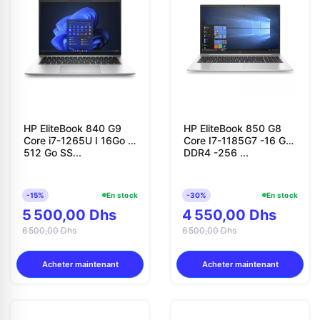
HP EliteBook 840 G9
HP EliteBook 850 G8
Core i7-1265U I 16Go I
Core I7-1185G7 -16 Go
512 Go SS...
DDR4 -256 ...
-15%
En stock
-30%
En stock
5 500,00 Dhs
4 550,00 Dhs
6 500,00 Dhs
6 500,00 Dhs
Acheter maintenant
Acheter maintenant