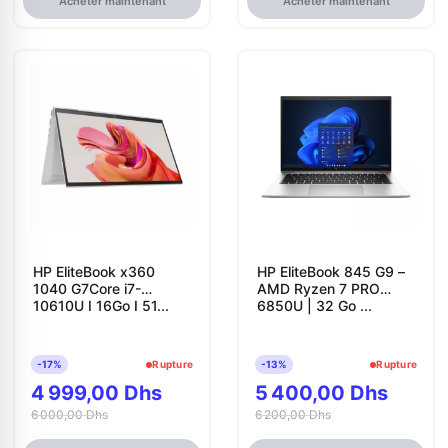
Acheter maintenant
Acheter maintenant
HP EliteBook x360
HP EliteBook 845 G9 –
1040 G7Core i7-
AMD Ryzen 7 PRO
10610U I 16Go I 51...
6850U | 32 Go ...
-17%
Rupture
-13%
Rupture
4 999,00 Dhs
5 400,00 Dhs
6 000,00 Dhs
6 200,00 Dhs