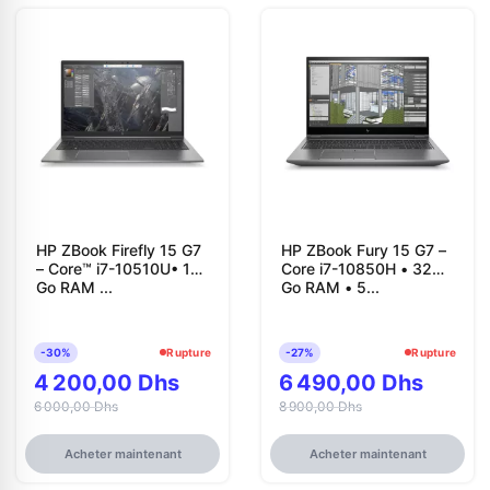
HP ZBook Firefly 15 G7
HP ZBook Fury 15 G7 –
– Core™ i7-10510U• 16
Core i7-10850H • 32
Go RAM ...
Go RAM • 5...
-30%
Rupture
-27%
Rupture
4 200,00 Dhs
6 490,00 Dhs
6 000,00 Dhs
8 900,00 Dhs
Acheter maintenant
Acheter maintenant