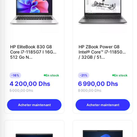
HP EliteBook 830 G8
HP ZBook Power G8
Core i7-1185G7 I 16Go I
Intel® Core™ i7-11850H
512 Go N...
/ 32GB / 51...
Appelez-nous au
-16%
En stock
-21%
En stock
4 200,00 Dhs
6 990,00 Dhs
5 000,00 Dhs
06 37 08 07 06
8 900,00 Dhs
Acheter maintenant
Acheter maintenant
06 36 88 27 81