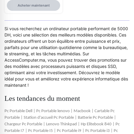
Acheter maintenant
Si vous recherchez un
ordinateur portable
performant de 5000
DH, voici une sélection des meilleurs modèles disponibles. Ces
ordinateurs offrent un bon équilibre entre puissance et prix,
parfaits pour une utilisation quotidienne comme la bureautique,
le streaming, et les tâches multimédias. Sur
AccessComputer.ma, vous pouvez trouver des promotions sur
des modèles avec processeurs puissants et disques SSD,
optimisant ainsi votre investissement. Découvrez le modèle
idéal pour vous et améliorez votre expérience informatique dès
maintenant !
Les tendances du moment
Pc Portable Dell
|
Pc Portable lenovo
|
Macbook
|
Cartable Pc
Portable
|
Station d'accueil Pc Portable
|
Batterie Pc Portable
|
Chargeur Pc Portable
|
Lenovo Thinkpad
|
Hp Elitebook 840
|
Pc
Portable I7
|
Pc Portable I5
|
Pc Portable i9
|
Pc Portable i3
|
Pc