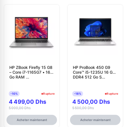
HP ZBook Firefly 15 G8
HP ProBook 450 G9
– Core i7-1165G7 • 16
Core™ i5-1235U 16 Go
Go RAM ...
DDR4 512 Go S...
-10%
Rupture
-18%
Rupture
4 499,00 Dhs
4 500,00 Dhs
5 000,00 Dhs
5 500,00 Dhs
Acheter maintenant
Acheter maintenant