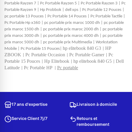
Portable Rayzen 7
|
Pc Portable Rayzen 5
|
Pc Portable Rayzen 3
|
Pc
Portable Rayzen 9
|
Hp Probbok
|
dell xps
|
Pc Portable 12 Pouces
|
pc portable 13 Pouces
|
Pc Portable 14 Pouces
|
Pc Portable Tactile
|
Pc Portable Hp x360
|
pc portable prix maroc 1000 dh
|
pc portable
prix maroc 1500 dh
|
pc portable prix maroc 2000 dh
|
pc portable
prix maroc 3000 dh
|
pc portable prix maroc 4000 dh
|
pc portable
prix maroc 5000 dh
|
pc portable prix Multimedia
|
Workstation
hp elitebook 840 G3
HP
Mobile
|
Pc Portable 15 Pouces
|
|
ZBOOK
Pc Portable Occasion
Pc Portable Gamer
Pc
|
|
|
Portable 15 Pouces
Hp Elitebook
hp elitebook 840 G5
Dell
|
|
|
Latitude
Pc Portable HP
Pc portable
|
|
17 ans d'expertise
Livraison à domicile
Service Client 7j/7
Retours et
remboursement