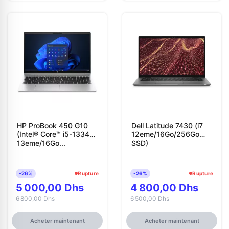
HP ProBook 450 G10
Dell Latitude 7430 (i7
(Intel® Core™ i5-1334U
12eme/16Go/256Go
13eme/16Go...
SSD)
-26%
Rupture
-26%
Rupture
5 000,00 Dhs
4 800,00 Dhs
6 800,00 Dhs
6 500,00 Dhs
Acheter maintenant
Acheter maintenant