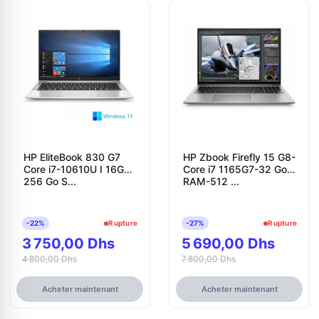
HP EliteBook 830 G7
HP Zbook Firefly 15 G8-
Core i7-10610U I 16Go I
Core i7 1165G7-32 Go
256 Go S...
RAM-512 ...
-22%
Rupture
-27%
Rupture
3 750,00 Dhs
5 690,00 Dhs
4 800,00 Dhs
7 800,00 Dhs
Acheter maintenant
Acheter maintenant