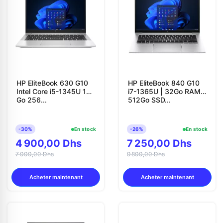
Contactez-nous
Envoyer un message
HP EliteBook 630 G10
HP EliteBook 840 G10
Intel Core i5-1345U 16
i7-1365U | 32Go RAM |
Go 256...
512Go SSD...
-30%
En stock
-26%
En stock
4 900,00 Dhs
7 250,00 Dhs
7 000,00 Dhs
9 800,00 Dhs
Acheter maintenant
Acheter maintenant