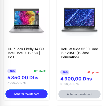
HP ZBook Firefly 14 G9
Dell Latitude 5530 Core
Intel Core i7-1265U | 16
i5-1235U (12 éme
Go D...
Géneration)...
-16%
En stock
-18%
Rupture
5 850,00 Dhs
4 900,00 Dhs
7 000,00 Dhs
6 000,00 Dhs
Acheter maintenant
Acheter maintenant