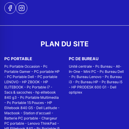
PLAN DU SITE
PC PORTABLE
PC DE BUREAU
Pc Portable Occasion
-
Pc
Unité centrale
-
Pc Bureau
-
All-
Portable Gamer
-
PC portable HP
In-One
-
Mini PC
-
Pc Bureau Dell
-
PC Portable Dell
-
PC portable
-
Pc Bureau Lenovo
-
Pc Bureau
LENOVO
-
HP ZBOOK
-
HP
i3
-
Pc Bureau HP
-
Pc Bureau i5
ELITEBOOK
-
Pc Portable i7
-
-
HP PRODESK 600 G1
-
Dell
Sacs & sacoches
-
hp elitebook
optiplex
840 g3
-
Pc Portable Multimedia
-
Pc Portable 15 Pouces
-
HP
Elitebook 840 G5
-
Dell Latitude
-
Macbook
-
Station d'accueil
-
Batterie PC portable
-
Chargeur
PC portable
-
Lenovo ThinkPad
-
HP Elitebook 840
-
Pc Portable i5