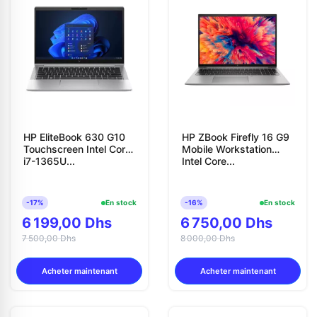
HP EliteBook 630 G10
HP ZBook Firefly 16 G9
Touchscreen Intel Core
Mobile Workstation
i7-1365U...
Intel Core...
-17%
En stock
-16%
En stock
6 199,00 Dhs
6 750,00 Dhs
7 500,00 Dhs
8 000,00 Dhs
Acheter maintenant
Acheter maintenant