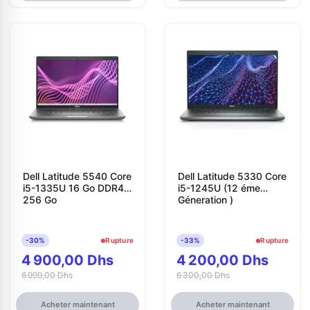
Dell Latitude 5540 Core
Dell Latitude 5330 Core
i5-1335U 16 Go DDR4
i5-1245U (12 éme
256 Go
Géneration )
-30%
Rupture
-33%
Rupture
4 900,00 Dhs
4 200,00 Dhs
6 999,00 Dhs
6 300,00 Dhs
Acheter maintenant
Acheter maintenant