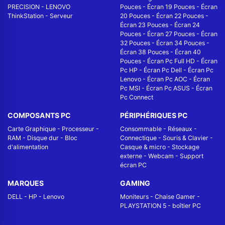
PRECISION
-
LENOVO
Pouces
-
Écran 19 Pouces
-
Écran
ThinkStation
-
Serveur
20 Pouces
-
Écran 22 Pouces
-
Écran 23 Pouces
-
Écran 24
Pouces
-
Écran 27 Pouces
-
Écran
32 Pouces
-
Écran 34 Pouces
-
Écran 38 Pouces
-
Écran 40
Pouces
-
Écran Pc Full HD
-
Écran
Pc HP
-
Écran Pc Dell
-
Écran Pc
Lenovo
-
Écran Pc AOC
-
Écran
Pc MSI
-
Écran Pc ASUS
-
Écran
Pc Connect
COMPOSANTS PC
PÉRIPHÉRIQUES PC
Carte Graphique
-
Processeur
-
Consommable
-
Réseaux -
RAM
-
Disque dur
-
Bloc
Connectique
-
Souris & Clavier
-
d'alimentation
Casque & micro
-
Stockage
externe
-
Webcam
-
Support
écran PC
MARQUES
GAMING
DELL
-
HP
-
Lenovo
Moniteurs
-
Chaise Gamer
-
PLAYSTATION 5
-
boîtier PC