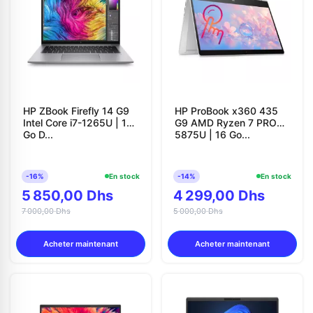
HP ZBook Firefly 14 G9
HP ProBook x360 435
Intel Core i7-1265U | 16
G9 AMD Ryzen 7 PRO
Go D...
5875U | 16 Go...
-16%
En stock
-14%
En stock
5 850,00 Dhs
4 299,00 Dhs
7 000,00 Dhs
5 000,00 Dhs
Acheter maintenant
Acheter maintenant