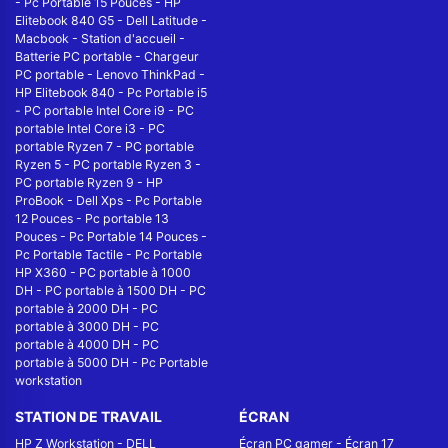
-
Pc Portable 15 Pouces
-
HP
Elitebook 840 G5
-
Dell Latitude
-
Macbook
-
Station d'accueil
-
Batterie PC portable
-
Chargeur
PC portable
-
Lenovo ThinkPad
-
HP Elitebook 840
-
Pc Portable i5
-
PC portable Intel Core i9
-
PC
portable Intel Core i3
-
PC
portable Ryzen 7
-
PC portable
Ryzen 5
-
PC portable Ryzen 3
-
PC portable Ryzen 9
-
HP
ProBook
-
Dell Xps
-
Pc Portable
12 Pouces
-
Pc portable 13
Pouces
-
Pc Portable 14 Pouces
-
Pc Portable Tactile
-
Pc Portable
HP X360
-
PC portable à 1000
DH
-
PC portable à 1500 DH
-
PC
portable à 2000 DH
-
PC
portable à 3000 DH
-
PC
portable à 4000 DH
-
PC
portable à 5000 DH
-
Pc Portable
workstation
STATION DE TRAVAIL
ÉCRAN
HP Z Workstation
-
DELL
Écran PC gamer
-
Écran 17