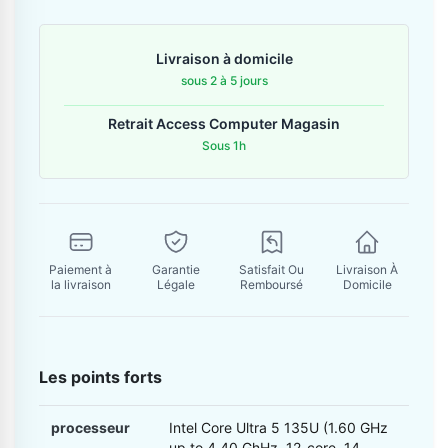
Contactez-nous
Livraison à domicile
Envoyer un message
sous 2 à 5 jours
Retrait Access Computer Magasin
Sous 1h
Paiement à
Garantie
Satisfait Ou
Livraison À
la livraison
Légale
Remboursé
Domicile
Les points forts
processeur
Intel Core Ultra 5 135U (1.60 GHz
up to 4.40 GhHz, 12-core, 14-