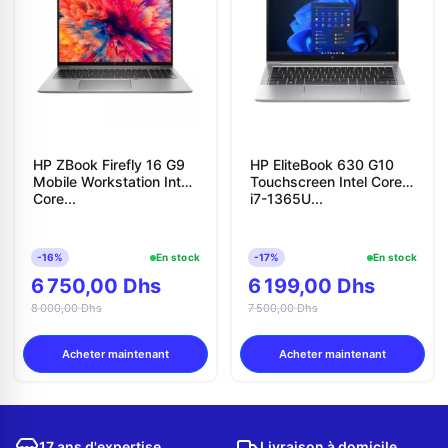
HP ZBook Firefly 16 G9
HP EliteBook 630 G10
Mobile Workstation Intel
Touchscreen Intel Core
Core...
i7-1365U...
-16%
En stock
-17%
En stock
6 750,00 Dhs
6 199,00 Dhs
8 000,00 Dhs
7 500,00 Dhs
Acheter maintenant
Acheter maintenant
17 ans d'expertise
Livraison à domicile