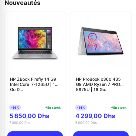
Nouveautés
HP ZBook Firefly 14 G9
HP ProBook x360 435
Intel Core i7-1265U | 16
G9 AMD Ryzen 7 PRO
Go D...
5875U | 16 Go...
-16%
En stock
-14%
En stock
5 850,00 Dhs
4 299,00 Dhs
7 000,00 Dhs
5 000,00 Dhs