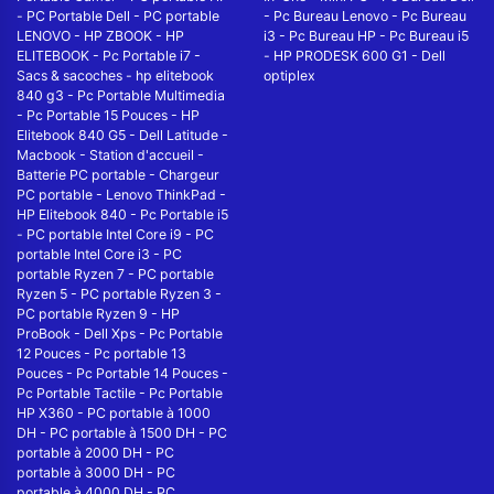
-
PC Portable Dell
-
PC portable
-
Pc Bureau Lenovo
-
Pc Bureau
LENOVO
-
HP ZBOOK
-
HP
i3
-
Pc Bureau HP
-
Pc Bureau i5
ELITEBOOK
-
Pc Portable i7
-
-
HP PRODESK 600 G1
-
Dell
Sacs & sacoches
-
hp elitebook
optiplex
840 g3
-
Pc Portable Multimedia
-
Pc Portable 15 Pouces
-
HP
Elitebook 840 G5
-
Dell Latitude
-
Macbook
-
Station d'accueil
-
Batterie PC portable
-
Chargeur
PC portable
-
Lenovo ThinkPad
-
HP Elitebook 840
-
Pc Portable i5
-
PC portable Intel Core i9
-
PC
portable Intel Core i3
-
PC
portable Ryzen 7
-
PC portable
Ryzen 5
-
PC portable Ryzen 3
-
PC portable Ryzen 9
-
HP
ProBook
-
Dell Xps
-
Pc Portable
12 Pouces
-
Pc portable 13
Pouces
-
Pc Portable 14 Pouces
-
Pc Portable Tactile
-
Pc Portable
HP X360
-
PC portable à 1000
DH
-
PC portable à 1500 DH
-
PC
portable à 2000 DH
-
PC
portable à 3000 DH
-
PC
portable à 4000 DH
-
PC