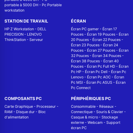
portable à 5000 DH
-
Pc Portable
workstation
STATION DE TRAVAIL
ÉCRAN
HP Z Workstation
-
DELL
Écran PC gamer
-
Écran 17
PRECISION
-
LENOVO
Pouces
-
Écran 19 Pouces
-
Écran
ThinkStation
-
Serveur
20 Pouces
-
Écran 22 Pouces
-
Écran 23 Pouces
-
Écran 24
Pouces
-
Écran 27 Pouces
-
Écran
32 Pouces
-
Écran 34 Pouces
-
Écran 38 Pouces
-
Écran 40
Pouces
-
Écran Pc Full HD
-
Écran
Pc HP
-
Écran Pc Dell
-
Écran Pc
Lenovo
-
Écran Pc AOC
-
Écran
Pc MSI
-
Écran Pc ASUS
-
Écran
Pc Connect
COMPOSANTS PC
PÉRIPHÉRIQUES PC
Carte Graphique
-
Processeur
-
Consommable
-
Réseaux -
RAM
-
Disque dur
-
Bloc
Connectique
-
Souris & Clavier
-
d'alimentation
Casque & micro
-
Stockage
externe
-
Webcam
-
Support
écran PC