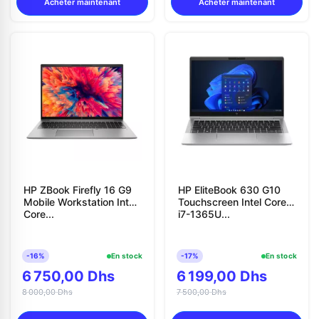
Acheter maintenant
Acheter maintenant
HP ZBook Firefly 16 G9
HP EliteBook 630 G10
Mobile Workstation Intel
Touchscreen Intel Core
Core...
i7-1365U...
-16%
En stock
-17%
En stock
6 750,00 Dhs
6 199,00 Dhs
8 000,00 Dhs
7 500,00 Dhs