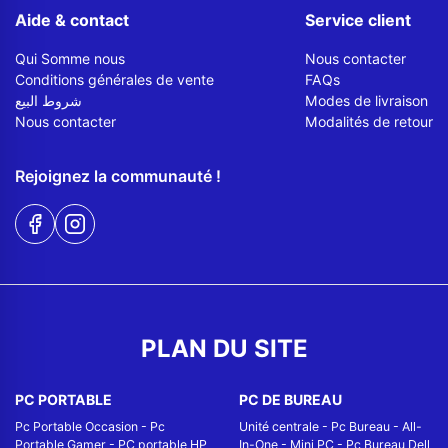
Aide & contact
Service client
Qui Somme nous
Nous contacter
Conditions générales de vente
FAQs
شروط البيع
Modes de livraison
Nous contacter
Modalités de retour
Rejoignez la communauté !
PLAN DU SITE
PC PORTABLE
PC DE BUREAU
Pc Portable Occasion
-
Pc
Unité centrale
-
Pc Bureau
-
All-
Portable Gamer
-
PC portable HP
In-One
-
Mini PC
-
Pc Bureau Dell