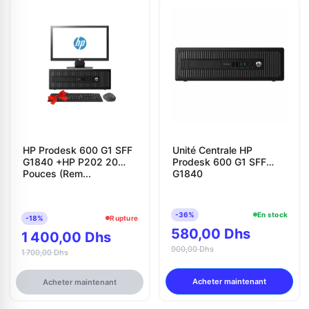
HP Prodesk 600 G1 SFF
Unité Centrale HP
G1840 +HP P202 20
Prodesk 600 G1 SFF
Pouces (Rem...
G1840
-36%
En stock
-18%
Rupture
580,00 Dhs
1 400,00 Dhs
900,00 Dhs
1 700,00 Dhs
Acheter maintenant
Acheter maintenant