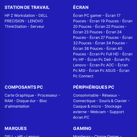
STATION DE TRAVAIL
ÉCRAN
HP Z Workstation
-
DELL
Écran PC gamer
-
Écran 17
PRECISION
-
LENOVO
Pouces
-
Écran 19 Pouces
-
Écran
ThinkStation
-
Serveur
20 Pouces
-
Écran 22 Pouces
-
Écran 23 Pouces
-
Écran 24
Pouces
-
Écran 27 Pouces
-
Écran
32 Pouces
-
Écran 34 Pouces
-
Écran 38 Pouces
-
Écran 40
Pouces
-
Écran Pc Full HD
-
Écran
Pc HP
-
Écran Pc Dell
-
Écran Pc
Lenovo
-
Écran Pc AOC
-
Écran
Pc MSI
-
Écran Pc ASUS
-
Écran
Pc Connect
COMPOSANTS PC
PÉRIPHÉRIQUES PC
Carte Graphique
-
Processeur
-
Consommable
-
Réseaux -
RAM
-
Disque dur
-
Bloc
Connectique
-
Souris & Clavier
-
d'alimentation
Casque & micro
-
Stockage
externe
-
Webcam
-
Support
écran PC
MARQUES
GAMING
DELL
-
HP
-
Lenovo
Moniteurs
-
Chaise Gamer
-