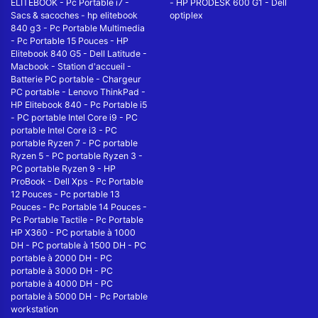
ELITEBOOK
-
Pc Portable i7
-
-
HP PRODESK 600 G1
-
Dell
Sacs & sacoches
-
hp elitebook
optiplex
840 g3
-
Pc Portable Multimedia
-
Pc Portable 15 Pouces
-
HP
Elitebook 840 G5
-
Dell Latitude
-
Macbook
-
Station d'accueil
-
Batterie PC portable
-
Chargeur
PC portable
-
Lenovo ThinkPad
-
HP Elitebook 840
-
Pc Portable i5
-
PC portable Intel Core i9
-
PC
portable Intel Core i3
-
PC
portable Ryzen 7
-
PC portable
Ryzen 5
-
PC portable Ryzen 3
-
PC portable Ryzen 9
-
HP
ProBook
-
Dell Xps
-
Pc Portable
12 Pouces
-
Pc portable 13
Pouces
-
Pc Portable 14 Pouces
-
Pc Portable Tactile
-
Pc Portable
HP X360
-
PC portable à 1000
DH
-
PC portable à 1500 DH
-
PC
portable à 2000 DH
-
PC
portable à 3000 DH
-
PC
portable à 4000 DH
-
PC
portable à 5000 DH
-
Pc Portable
workstation