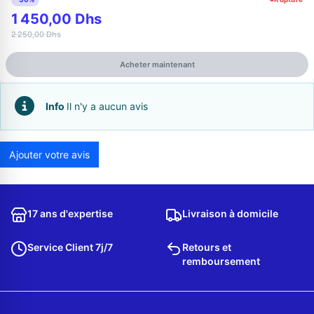
1 450,00 Dhs
2 250,00 Dhs
Acheter maintenant
Info
Il n'y a aucun avis
Ajouter votre avis
Appelez-nous au
06 37 08 07 06
17 ans d'expertise
Livraison à domicile
Service Client 7j/7
Retours et
remboursement
06 36 88 27 81