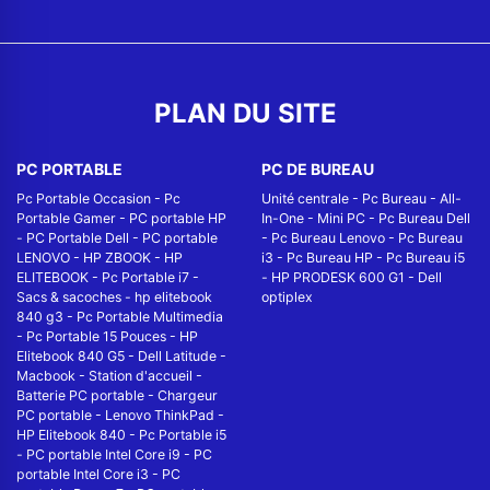
PLAN DU SITE
PC PORTABLE
PC DE BUREAU
Pc Portable Occasion
-
Pc
Unité centrale
-
Pc Bureau
-
All-
Portable Gamer
-
PC portable HP
In-One
-
Mini PC
-
Pc Bureau Dell
-
PC Portable Dell
-
PC portable
-
Pc Bureau Lenovo
-
Pc Bureau
LENOVO
-
HP ZBOOK
-
HP
i3
-
Pc Bureau HP
-
Pc Bureau i5
ELITEBOOK
-
Pc Portable i7
-
-
HP PRODESK 600 G1
-
Dell
Sacs & sacoches
-
hp elitebook
optiplex
840 g3
-
Pc Portable Multimedia
-
Pc Portable 15 Pouces
-
HP
Elitebook 840 G5
-
Dell Latitude
-
Macbook
-
Station d'accueil
-
Batterie PC portable
-
Chargeur
PC portable
-
Lenovo ThinkPad
-
HP Elitebook 840
-
Pc Portable i5
-
PC portable Intel Core i9
-
PC
portable Intel Core i3
-
PC