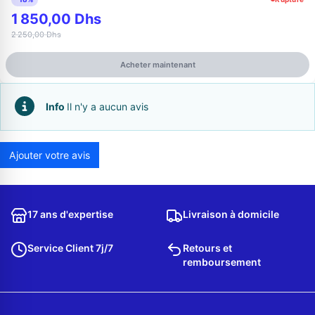
1 850,00 Dhs
2 250,00 Dhs
Acheter maintenant
Info
Il n'y a aucun avis
Ajouter votre avis
Appelez-nous au
06 37 08 07 06
17 ans d'expertise
Livraison à domicile
Service Client 7j/7
Retours et
remboursement
06 36 88 27 81