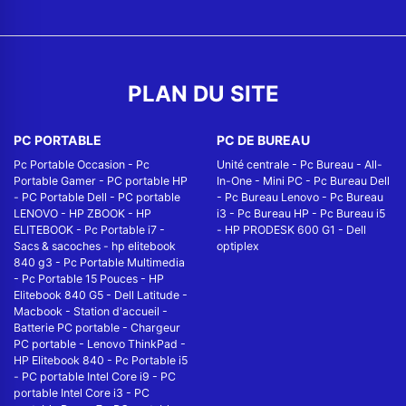
PLAN DU SITE
PC PORTABLE
PC DE BUREAU
Pc Portable Occasion
-
Pc
Unité centrale
-
Pc Bureau
-
All-
Portable Gamer
-
PC portable HP
In-One
-
Mini PC
-
Pc Bureau Dell
-
PC Portable Dell
-
PC portable
-
Pc Bureau Lenovo
-
Pc Bureau
LENOVO
-
HP ZBOOK
-
HP
i3
-
Pc Bureau HP
-
Pc Bureau i5
ELITEBOOK
-
Pc Portable i7
-
-
HP PRODESK 600 G1
-
Dell
Sacs & sacoches
-
hp elitebook
optiplex
840 g3
-
Pc Portable Multimedia
-
Pc Portable 15 Pouces
-
HP
Elitebook 840 G5
-
Dell Latitude
-
Macbook
-
Station d'accueil
-
Batterie PC portable
-
Chargeur
PC portable
-
Lenovo ThinkPad
-
HP Elitebook 840
-
Pc Portable i5
-
PC portable Intel Core i9
-
PC
portable Intel Core i3
-
PC