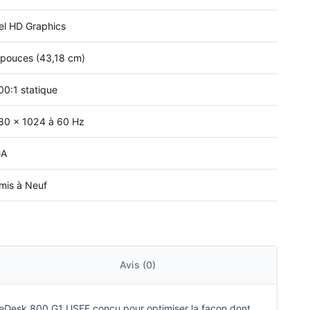
tel HD Graphics
 pouces (43,18 cm)
00:1 statique
80 x 1024 à 60 Hz
GA
mis à Neuf
Avis (0)
teDesk 800 G1 USFF conçu pour optimiser la façon dont