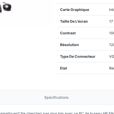
Carte Graphique
In
Taille De L'écran
17
Contrast
10
Résolution
12
Type De Connecteur
V
Etat
Re
Spécifications
rmatiques? Ne cherchez pas plus loin avec ce PC de bureau HP Eli