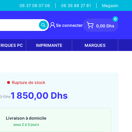
06 37 08 07 06
06 36 88 27 81
Magasin
|
|
0
Se connecter
0,00 Dhs
ÉRIQUES PC
IMPRIMANTE
MARQUES
Rupture de stock
1 850,00 Dhs
0 Dhs
Livraison à domicile
sous 2 à 5 jours