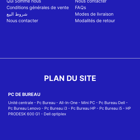
Qui Somme nous
Nous contacter
Conditions générales de vente
FAQs
شروط البيع
Modes de livraison
Nous contacter
Modalités de retour
PLAN DU SITE
PC DE BUREAU
Unité centrale
-
Pc Bureau
-
All-In-One
-
Mini PC
-
Pc Bureau Dell
-
Pc Bureau Lenovo
-
Pc Bureau i3
-
Pc Bureau HP
-
Pc Bureau i5
-
HP
PRODESK 600 G1
-
Dell optiplex