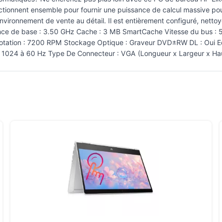
onctionnent ensemble pour fournir une puissance de calcul massive p
nvironnement de vente au détail. Il est entièrement configuré, nettoy
nce de base : 3.50 GHz Cache : 3 MB SmartCache Vitesse du bus : 5
ation : 7200 RPM Stockage Optique : Graveur DVD±RW DL : Oui Ecra
 x 1024 à 60 Hz Type De Connecteur : VGA (Longueur x Largeur x Haut