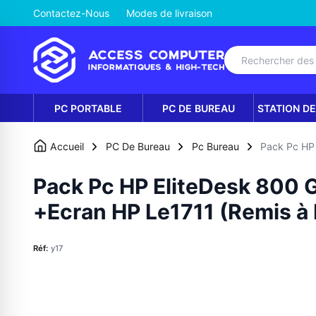
Contactez-Nous
Modes de livraison
PC PORTABLE
PC DE BUREAU
STATION DE
Accueil
PC De Bureau
Pc Bureau
Pack Pc HP 
Pack Pc HP EliteDesk 800 
+Ecran HP Le1711 (Remis à 
Réf:
y17