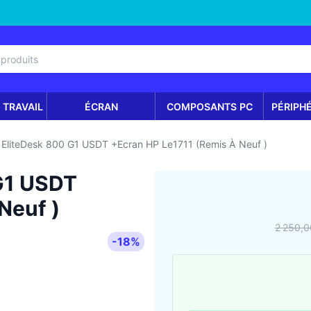
 TRAVAIL
ÉCRAN
COMPOSANTS PC
PÉRIPH
EliteDesk 800 G1 USDT +Ecran HP Le1711 (Remis À Neuf )
G1 USDT
Neuf )
2 250,0
-18%