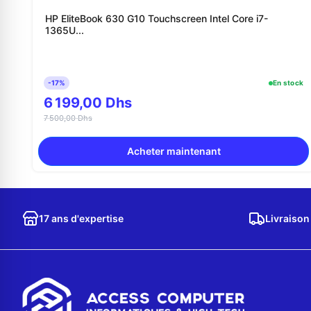
HP EliteBook 630 G10 Touchscreen Intel Core i7-
1365U...
-17%
En stock
6 199,00 Dhs
7 500,00 Dhs
Acheter maintenant
17 ans d'expertise
Livraison