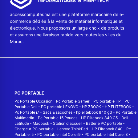
accesscomputer.ma est une plateforme marocaine de e-
commerce dédiée à la vente de matériel informatique et
électronique. Nous proposons un large choix de produits
et assurons une livraison rapide vers toutes les villes du
Maroc.
PC PORTABLE
Pc Portable Occasion
-
Pc Portable Gamer
-
PC portable HP
-
PC
Portable Dell
-
PC portable LENOVO
-
HP ZBOOK
-
HP ELITEBOOK
-
Pc Portable i7
-
Sacs & sacoches
-
hp elitebook 840 g3
-
Pc Portable
Multimedia
-
Pc Portable 15 Pouces
-
HP Elitebook 840 G5
-
Dell
Latitude
-
Macbook
-
Station d'accueil
-
Batterie PC portable
-
Chargeur PC portable
-
Lenovo ThinkPad
-
HP Elitebook 840
-
Pc
Portable i5
-
PC portable Intel Core i9
-
PC portable Intel Core i3
-