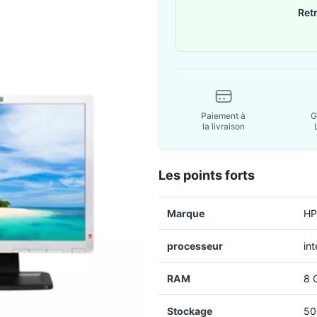
Ret
Paiement à
G
la livraison
Les points forts
Marque
HP
processeur
in
RAM
8 
Stockage
50