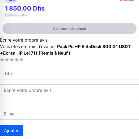
1 850,00 Dhs
2 250,00 Dhs
Acheter maintenant
Ecrire votre propre avis
Vous êtes en train d’évaluer
Pack Pc HP EliteDesk 800 G1 USDT
+Ecran HP Le1711 (Remis à Neuf )
.
Appelez-nous au
06 37 08 07 06
06 36 88 27 81
Ajouter