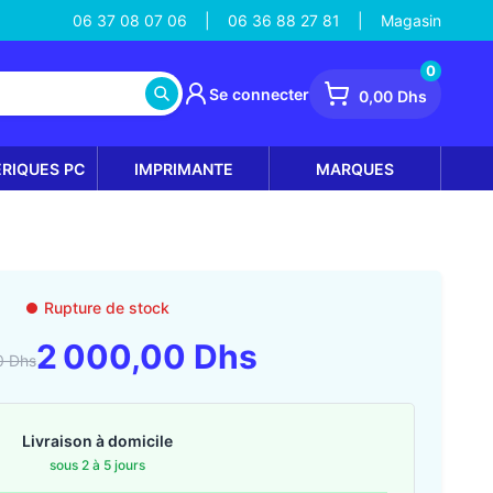
06 37 08 07 06
06 36 88 27 81
Magasin
|
|
0
Se connecter
0,00 Dhs
ÉRIQUES PC
IMPRIMANTE
MARQUES
Rupture de stock
2 000,00 Dhs
0 Dhs
Livraison à domicile
sous 2 à 5 jours