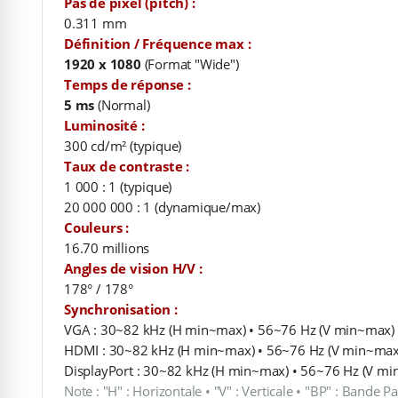
Pas de pixel (pitch) :
0.311 mm
Définition / Fréquence max :
1920 x 1080
(Format "Wide")
Temps de réponse :
5 ms
(Normal)
Luminosité :
300 cd/m² (typique)
Taux de contraste :
1 000 : 1 (typique)
20 000 000 : 1 (dynamique/max)
Couleurs :
16.70 millions
Angles de vision H/V :
178° / 178°
Synchronisation :
VGA : 30~82 kHz (H min~max) • 56~76 Hz (V min~max) 
HDMI : 30~82 kHz (H min~max) • 56~76 Hz (V min~max
DisplayPort : 30~82 kHz (H min~max) • 56~76 Hz (V mi
Note : "H" : Horizontale • "V" : Verticale • "BP" : Bande P