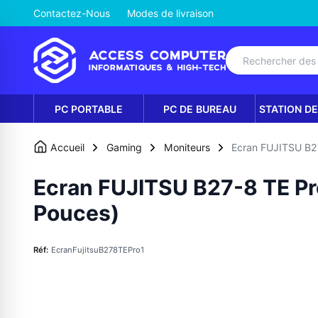
Contactez-Nous
Modes de livraison
PC PORTABLE
PC DE BUREAU
STATION DE
Accueil
Gaming
Moniteurs
Ecran FUJITSU B2
Ecran FUJITSU B27-8 TE Pr
Pouces)
Réf:
EcranFujitsuB278TEPro1