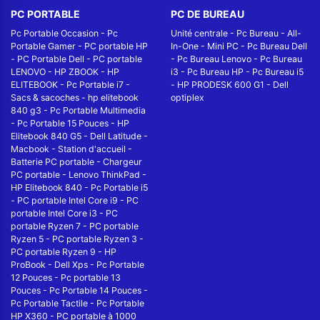
PC PORTABLE
PC DE BUREAU
Pc Portable Occasion
-
Pc
Unité centrale
-
Pc Bureau
-
All-
Portable Gamer
-
PC portable HP
In-One
-
Mini PC
-
Pc Bureau Dell
-
PC Portable Dell
-
PC portable
-
Pc Bureau Lenovo
-
Pc Bureau
LENOVO
-
HP ZBOOK
-
HP
i3
-
Pc Bureau HP
-
Pc Bureau i5
ELITEBOOK
-
Pc Portable i7
-
-
HP PRODESK 600 G1
-
Dell
Sacs & sacoches
-
hp elitebook
optiplex
840 g3
-
Pc Portable Multimedia
-
Pc Portable 15 Pouces
-
HP
Elitebook 840 G5
-
Dell Latitude
-
Macbook
-
Station d'accueil
-
Batterie PC portable
-
Chargeur
PC portable
-
Lenovo ThinkPad
-
HP Elitebook 840
-
Pc Portable i5
-
PC portable Intel Core i9
-
PC
portable Intel Core i3
-
PC
portable Ryzen 7
-
PC portable
Ryzen 5
-
PC portable Ryzen 3
-
PC portable Ryzen 9
-
HP
ProBook
-
Dell Xps
-
Pc Portable
12 Pouces
-
Pc portable 13
Pouces
-
Pc Portable 14 Pouces
-
Pc Portable Tactile
-
Pc Portable
HP X360
-
PC portable à 1000