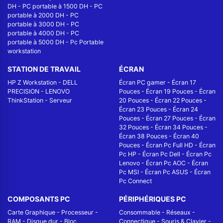
DH
-
PC portable à 1500 DH
-
PC
portable à 2000 DH
-
PC
portable à 3000 DH
-
PC
portable à 4000 DH
-
PC
portable à 5000 DH
-
Pc Portable
workstation
STATION DE TRAVAIL
ÉCRAN
HP Z Workstation
-
DELL
Écran PC gamer
-
Écran 17
PRECISION
-
LENOVO
Pouces
-
Écran 19 Pouces
-
Écran
ThinkStation
-
Serveur
20 Pouces
-
Écran 22 Pouces
-
Écran 23 Pouces
-
Écran 24
Pouces
-
Écran 27 Pouces
-
Écran
32 Pouces
-
Écran 34 Pouces
-
Écran 38 Pouces
-
Écran 40
Pouces
-
Écran Pc Full HD
-
Écran
Pc HP
-
Écran Pc Dell
-
Écran Pc
Lenovo
-
Écran Pc AOC
-
Écran
Pc MSI
-
Écran Pc ASUS
-
Écran
Pc Connect
COMPOSANTS PC
PÉRIPHÉRIQUES PC
Carte Graphique
-
Processeur
-
Consommable
-
Réseaux -
RAM
-
Disque dur
-
Bloc
Connectique
-
Souris & Clavier
-