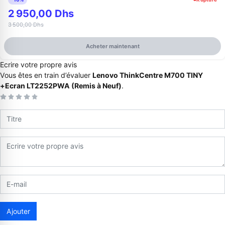
2 950,00 Dhs
3 500,00 Dhs
Acheter maintenant
Ecrire votre propre avis
Vous êtes en train d’évaluer
Lenovo ThinkCentre M700 TINY
+Ecran LT2252PWA (Remis à Neuf)
.
Appelez-nous au
06 37 08 07 06
06 36 88 27 81
Ajouter