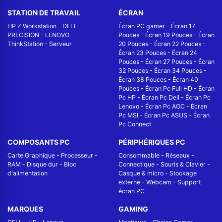
STATION DE TRAVAIL
ÉCRAN
HP Z Workstation
-
DELL
Écran PC gamer
-
Écran 17
PRECISION
-
LENOVO
Pouces
-
Écran 19 Pouces
-
Écran
ThinkStation
-
Serveur
20 Pouces
-
Écran 22 Pouces
-
Écran 23 Pouces
-
Écran 24
Pouces
-
Écran 27 Pouces
-
Écran
32 Pouces
-
Écran 34 Pouces
-
Écran 38 Pouces
-
Écran 40
Pouces
-
Écran Pc Full HD
-
Écran
Pc HP
-
Écran Pc Dell
-
Écran Pc
Lenovo
-
Écran Pc AOC
-
Écran
Pc MSI
-
Écran Pc ASUS
-
Écran
Pc Connect
COMPOSANTS PC
PÉRIPHÉRIQUES PC
Carte Graphique
-
Processeur
-
Consommable
-
Réseaux -
RAM
-
Disque dur
-
Bloc
Connectique
-
Souris & Clavier
-
d'alimentation
Casque & micro
-
Stockage
externe
-
Webcam
-
Support
écran PC
MARQUES
GAMING