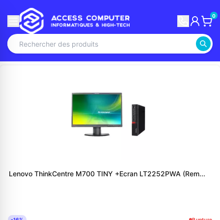
0
Lenovo ThinkCentre M700 TINY +Ecran LT2252PWA (Rem...
-16%
Rupture