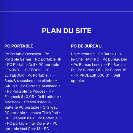
PLAN DU SITE
PC PORTABLE
PC DE BUREAU
Pc Portable Occasion
-
Pc
Unité centrale
-
Pc Bureau
-
All-
Portable Gamer
-
PC portable HP
In-One
-
Mini PC
-
Pc Bureau Dell
-
PC Portable Dell
-
PC portable
-
Pc Bureau Lenovo
-
Pc Bureau
LENOVO
-
HP ZBOOK
-
HP
i3
-
Pc Bureau HP
-
Pc Bureau i5
ELITEBOOK
-
Pc Portable i7
-
-
HP PRODESK 600 G1
-
Dell
Sacs & sacoches
-
hp elitebook
optiplex
840 g3
-
Pc Portable Multimedia
-
Pc Portable 15 Pouces
-
HP
Elitebook 840 G5
-
Dell Latitude
-
Macbook
-
Station d'accueil
-
Batterie PC portable
-
Chargeur
PC portable
-
Lenovo ThinkPad
-
HP Elitebook 840
-
Pc Portable i5
-
PC portable Intel Core i9
-
PC
portable Intel Core i3
-
PC