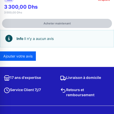
3 300,00 Dhs
3 900,00 Dhs
Acheter maintenant
Info
Il n'y a aucun avis
Ajouter votre avis
Appelez-nous au
06 37 08 07 06
17 ans d'expertise
Livraison à domicile
Service Client 7j/7
Retours et
remboursement
06 36 88 27 81