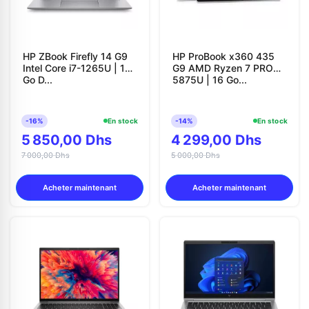
HP ZBook Firefly 14 G9
HP ProBook x360 435
Intel Core i7-1265U | 16
G9 AMD Ryzen 7 PRO
Go D...
5875U | 16 Go...
-16%
En stock
-14%
En stock
5 850,00 Dhs
4 299,00 Dhs
7 000,00 Dhs
5 000,00 Dhs
Acheter maintenant
Acheter maintenant