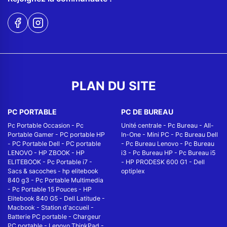
PLAN DU SITE
PC PORTABLE
PC DE BUREAU
Pc Portable Occasion
-
Pc
Unité centrale
-
Pc Bureau
-
All-
Portable Gamer
-
PC portable HP
In-One
-
Mini PC
-
Pc Bureau Dell
-
PC Portable Dell
-
PC portable
-
Pc Bureau Lenovo
-
Pc Bureau
LENOVO
-
HP ZBOOK
-
HP
i3
-
Pc Bureau HP
-
Pc Bureau i5
ELITEBOOK
-
Pc Portable i7
-
-
HP PRODESK 600 G1
-
Dell
Sacs & sacoches
-
hp elitebook
optiplex
840 g3
-
Pc Portable Multimedia
-
Pc Portable 15 Pouces
-
HP
Elitebook 840 G5
-
Dell Latitude
-
Macbook
-
Station d'accueil
-
Batterie PC portable
-
Chargeur
PC portable
-
Lenovo ThinkPad
-