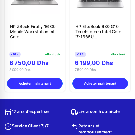
HP ZBook Firefly 16 G9
HP EliteBook 630 G10
Mobile Workstation Intel
Touchscreen Intel Core
Core...
i7-1365U...
-16%
En stock
-17%
En stock
6 750,00 Dhs
6 199,00 Dhs
8 000,00 Dhs
7 500,00 Dhs
Acheter maintenant
Acheter maintenant
17 ans d'expertise
Livraison à domicile
Service Client 7j/7
Retours et
remboursement