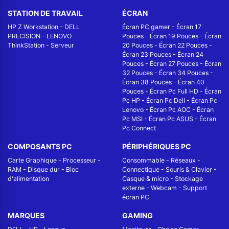
STATION DE TRAVAIL
ÉCRAN
HP Z Workstation
-
DELL
Écran PC gamer
-
Écran 17
PRECISION
-
LENOVO
Pouces
-
Écran 19 Pouces
-
Écran
ThinkStation
-
Serveur
20 Pouces
-
Écran 22 Pouces
-
Écran 23 Pouces
-
Écran 24
Pouces
-
Écran 27 Pouces
-
Écran
32 Pouces
-
Écran 34 Pouces
-
Écran 38 Pouces
-
Écran 40
Pouces
-
Écran Pc Full HD
-
Écran
Pc HP
-
Écran Pc Dell
-
Écran Pc
Lenovo
-
Écran Pc AOC
-
Écran
Pc MSI
-
Écran Pc ASUS
-
Écran
Pc Connect
COMPOSANTS PC
PÉRIPHÉRIQUES PC
Carte Graphique
-
Processeur
-
Consommable
-
Réseaux -
RAM
-
Disque dur
-
Bloc
Connectique
-
Souris & Clavier
-
d'alimentation
Casque & micro
-
Stockage
externe
-
Webcam
-
Support
écran PC
MARQUES
GAMING