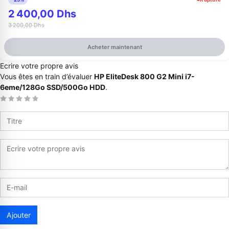
2 400,00 Dhs
3 200,00 Dhs
Acheter maintenant
Ecrire votre propre avis
Vous êtes en train d’évaluer
HP EliteDesk 800 G2 Mini i7-
6eme/128Go SSD/500Go HDD
.
Appelez-nous au
06 37 08 07 06
06 36 88 27 81
Ajouter