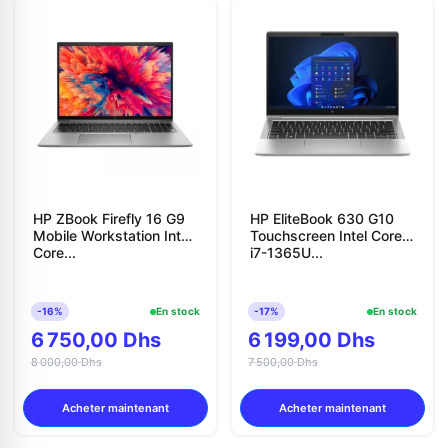
HP ZBook Firefly 16 G9
HP EliteBook 630 G10
Mobile Workstation Intel
Touchscreen Intel Core
Core...
i7-1365U...
-16%
En stock
-17%
En stock
6 750,00 Dhs
6 199,00 Dhs
8 000,00 Dhs
7 500,00 Dhs
Acheter maintenant
Acheter maintenant