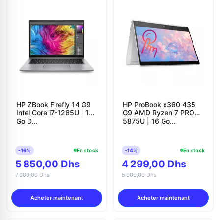
HP ZBook Firefly 14 G9
HP ProBook x360 435
Intel Core i7-1265U | 16
G9 AMD Ryzen 7 PRO
Go D...
5875U | 16 Go...
-16%
En stock
-14%
En stock
5 850,00 Dhs
4 299,00 Dhs
7 000,00 Dhs
5 000,00 Dhs
Acheter maintenant
Acheter maintenant