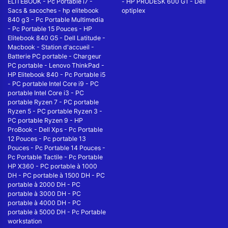
ELITEBOOK
-
Pc Portable i7
-
-
HP PRODESK 600 G1
-
Dell
Sacs & sacoches
-
hp elitebook
optiplex
840 g3
-
Pc Portable Multimedia
-
Pc Portable 15 Pouces
-
HP
Elitebook 840 G5
-
Dell Latitude
-
Macbook
-
Station d'accueil
-
Batterie PC portable
-
Chargeur
PC portable
-
Lenovo ThinkPad
-
HP Elitebook 840
-
Pc Portable i5
-
PC portable Intel Core i9
-
PC
portable Intel Core i3
-
PC
portable Ryzen 7
-
PC portable
Ryzen 5
-
PC portable Ryzen 3
-
PC portable Ryzen 9
-
HP
ProBook
-
Dell Xps
-
Pc Portable
12 Pouces
-
Pc portable 13
Pouces
-
Pc Portable 14 Pouces
-
Pc Portable Tactile
-
Pc Portable
HP X360
-
PC portable à 1000
DH
-
PC portable à 1500 DH
-
PC
portable à 2000 DH
-
PC
portable à 3000 DH
-
PC
portable à 4000 DH
-
PC
portable à 5000 DH
-
Pc Portable
workstation