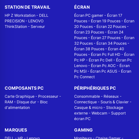
STATION DE TRAVAIL
ÉCRAN
HP Z Workstation
-
DELL
Écran PC gamer
-
Écran 17
PRECISION
-
LENOVO
Pouces
-
Écran 19 Pouces
-
Écran
ThinkStation
-
Serveur
20 Pouces
-
Écran 22 Pouces
-
Écran 23 Pouces
-
Écran 24
Pouces
-
Écran 27 Pouces
-
Écran
32 Pouces
-
Écran 34 Pouces
-
Écran 38 Pouces
-
Écran 40
Pouces
-
Écran Pc Full HD
-
Écran
Pc HP
-
Écran Pc Dell
-
Écran Pc
Lenovo
-
Écran Pc AOC
-
Écran
Pc MSI
-
Écran Pc ASUS
-
Écran
Pc Connect
COMPOSANTS PC
PÉRIPHÉRIQUES PC
Carte Graphique
-
Processeur
-
Consommable
-
Réseaux -
RAM
-
Disque dur
-
Bloc
Connectique
-
Souris & Clavier
-
d'alimentation
Casque & micro
-
Stockage
externe
-
Webcam
-
Support
écran PC
MARQUES
GAMING
DELL
-
HP
-
Lenovo
Moniteurs
-
Chaise Gamer
-