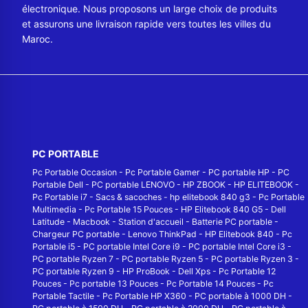
électronique. Nous proposons un large choix de produits
et assurons une livraison rapide vers toutes les villes du
Maroc.
PC PORTABLE
Pc Portable Occasion
-
Pc Portable Gamer
-
PC portable HP
-
PC
Portable Dell
-
PC portable LENOVO
-
HP ZBOOK
-
HP ELITEBOOK
-
Pc Portable i7
-
Sacs & sacoches
-
hp elitebook 840 g3
-
Pc Portable
Multimedia
-
Pc Portable 15 Pouces
-
HP Elitebook 840 G5
-
Dell
Latitude
-
Macbook
-
Station d'accueil
-
Batterie PC portable
-
Chargeur PC portable
-
Lenovo ThinkPad
-
HP Elitebook 840
-
Pc
Portable i5
-
PC portable Intel Core i9
-
PC portable Intel Core i3
-
PC portable Ryzen 7
-
PC portable Ryzen 5
-
PC portable Ryzen 3
-
PC portable Ryzen 9
-
HP ProBook
-
Dell Xps
-
Pc Portable 12
Pouces
-
Pc portable 13 Pouces
-
Pc Portable 14 Pouces
-
Pc
Portable Tactile
-
Pc Portable HP X360
-
PC portable à 1000 DH
-