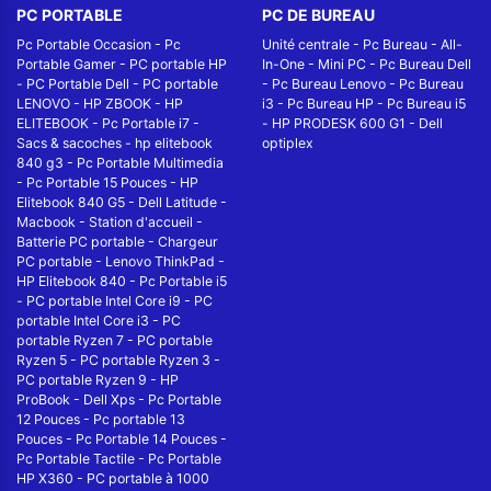
PC PORTABLE
PC DE BUREAU
Pc Portable Occasion
-
Pc
Unité centrale
-
Pc Bureau
-
All-
Portable Gamer
-
PC portable HP
In-One
-
Mini PC
-
Pc Bureau Dell
-
PC Portable Dell
-
PC portable
-
Pc Bureau Lenovo
-
Pc Bureau
LENOVO
-
HP ZBOOK
-
HP
i3
-
Pc Bureau HP
-
Pc Bureau i5
ELITEBOOK
-
Pc Portable i7
-
-
HP PRODESK 600 G1
-
Dell
Sacs & sacoches
-
hp elitebook
optiplex
840 g3
-
Pc Portable Multimedia
-
Pc Portable 15 Pouces
-
HP
Elitebook 840 G5
-
Dell Latitude
-
Macbook
-
Station d'accueil
-
Batterie PC portable
-
Chargeur
PC portable
-
Lenovo ThinkPad
-
HP Elitebook 840
-
Pc Portable i5
-
PC portable Intel Core i9
-
PC
portable Intel Core i3
-
PC
portable Ryzen 7
-
PC portable
Ryzen 5
-
PC portable Ryzen 3
-
PC portable Ryzen 9
-
HP
ProBook
-
Dell Xps
-
Pc Portable
12 Pouces
-
Pc portable 13
Pouces
-
Pc Portable 14 Pouces
-
Pc Portable Tactile
-
Pc Portable
HP X360
-
PC portable à 1000