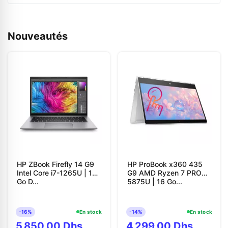
Nouveautés
HP ZBook Firefly 14 G9
HP ProBook x360 435
Intel Core i7-1265U | 16
G9 AMD Ryzen 7 PRO
Go D...
5875U | 16 Go...
-16%
En stock
-14%
En stock
5 850,00 Dhs
4 299,00 Dhs