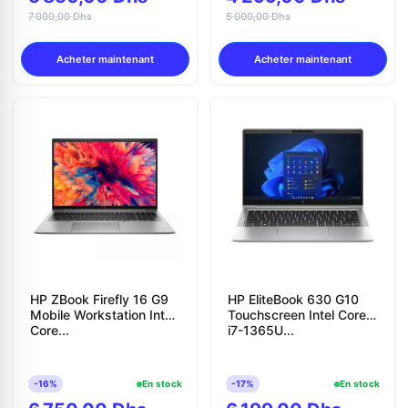
7 000,00 Dhs
5 000,00 Dhs
Acheter maintenant
Acheter maintenant
HP ZBook Firefly 16 G9
HP EliteBook 630 G10
Mobile Workstation Intel
Touchscreen Intel Core
Core...
i7-1365U...
-16%
En stock
-17%
En stock