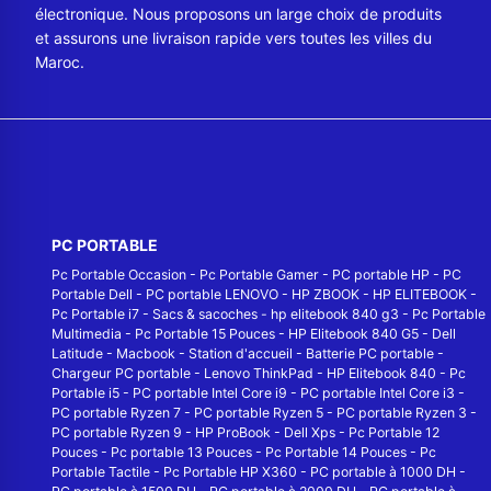
électronique. Nous proposons un large choix de produits
et assurons une livraison rapide vers toutes les villes du
Maroc.
PC PORTABLE
Pc Portable Occasion
-
Pc Portable Gamer
-
PC portable HP
-
PC
Portable Dell
-
PC portable LENOVO
-
HP ZBOOK
-
HP ELITEBOOK
-
Pc Portable i7
-
Sacs & sacoches
-
hp elitebook 840 g3
-
Pc Portable
Multimedia
-
Pc Portable 15 Pouces
-
HP Elitebook 840 G5
-
Dell
Latitude
-
Macbook
-
Station d'accueil
-
Batterie PC portable
-
Chargeur PC portable
-
Lenovo ThinkPad
-
HP Elitebook 840
-
Pc
Portable i5
-
PC portable Intel Core i9
-
PC portable Intel Core i3
-
PC portable Ryzen 7
-
PC portable Ryzen 5
-
PC portable Ryzen 3
-
PC portable Ryzen 9
-
HP ProBook
-
Dell Xps
-
Pc Portable 12
Pouces
-
Pc portable 13 Pouces
-
Pc Portable 14 Pouces
-
Pc
Portable Tactile
-
Pc Portable HP X360
-
PC portable à 1000 DH
-