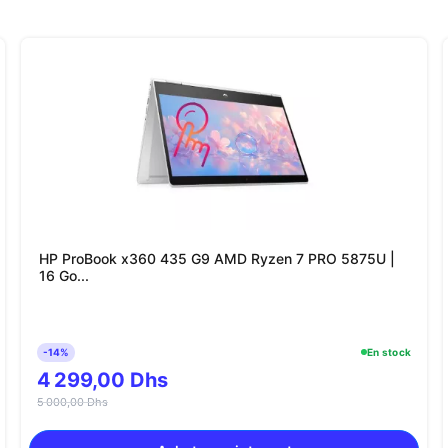
HP ProBook x360 435 G9 AMD Ryzen 7 PRO 5875U |
16 Go...
-14%
En stock
4 299,00 Dhs
5 000,00 Dhs