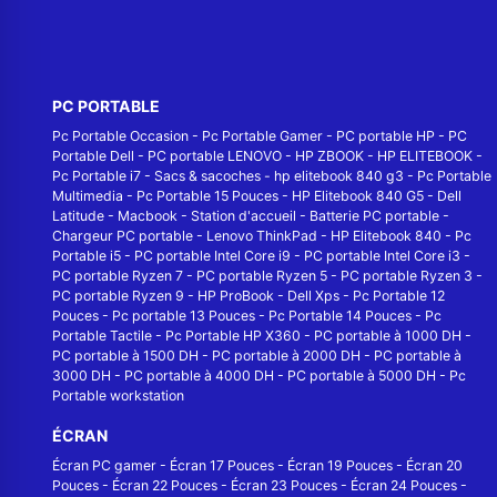
PC PORTABLE
Pc Portable Occasion
-
Pc Portable Gamer
-
PC portable HP
-
PC
Portable Dell
-
PC portable LENOVO
-
HP ZBOOK
-
HP ELITEBOOK
-
Pc Portable i7
-
Sacs & sacoches
-
hp elitebook 840 g3
-
Pc Portable
Multimedia
-
Pc Portable 15 Pouces
-
HP Elitebook 840 G5
-
Dell
Latitude
-
Macbook
-
Station d'accueil
-
Batterie PC portable
-
Chargeur PC portable
-
Lenovo ThinkPad
-
HP Elitebook 840
-
Pc
Portable i5
-
PC portable Intel Core i9
-
PC portable Intel Core i3
-
PC portable Ryzen 7
-
PC portable Ryzen 5
-
PC portable Ryzen 3
-
PC portable Ryzen 9
-
HP ProBook
-
Dell Xps
-
Pc Portable 12
Pouces
-
Pc portable 13 Pouces
-
Pc Portable 14 Pouces
-
Pc
Portable Tactile
-
Pc Portable HP X360
-
PC portable à 1000 DH
-
PC portable à 1500 DH
-
PC portable à 2000 DH
-
PC portable à
3000 DH
-
PC portable à 4000 DH
-
PC portable à 5000 DH
-
Pc
Portable workstation
ÉCRAN
Écran PC gamer
-
Écran 17 Pouces
-
Écran 19 Pouces
-
Écran 20
Pouces
-
Écran 22 Pouces
-
Écran 23 Pouces
-
Écran 24 Pouces
-