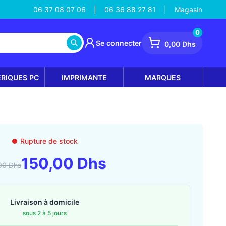
06 37 08 07 06
06 36 88 27 81
Magasin
|
|
0
Se connecter
0,00 Dhs
ÉRIQUES PC
IMPRIMANTE
MARQUES
Rupture de stock
150,00 Dhs
00 Dhs
Livraison à domicile
sous 2 à 5 jours