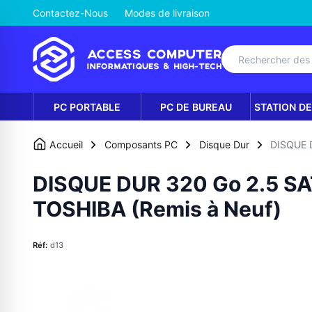
Contactez-Nous
Modes de livraison
PC PORTABLE
PC DE BUREAU
STATION DE
Accueil
Composants PC
Disque Dur
DISQUE 
DISQUE DUR 320 Go 2.5 S
TOSHIBA (Remis à Neuf)
Réf:
d13