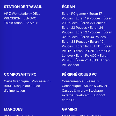
STATION DE TRAVAIL
ÉCRAN
HP Z Workstation
-
DELL
Écran PC gamer
-
Écran 17
PRECISION
-
LENOVO
Pouces
-
Écran 19 Pouces
-
Écran
ThinkStation
-
Serveur
20 Pouces
-
Écran 22 Pouces
-
Écran 23 Pouces
-
Écran 24
Pouces
-
Écran 27 Pouces
-
Écran
32 Pouces
-
Écran 34 Pouces
-
Écran 38 Pouces
-
Écran 40
Pouces
-
Écran Pc Full HD
-
Écran
Pc HP
-
Écran Pc Dell
-
Écran Pc
Lenovo
-
Écran Pc AOC
-
Écran
Pc MSI
-
Écran Pc ASUS
-
Écran
Pc Connect
COMPOSANTS PC
PÉRIPHÉRIQUES PC
Carte Graphique
-
Processeur
-
Consommable
-
Réseaux -
RAM
-
Disque dur
-
Bloc
Connectique
-
Souris & Clavier
-
d'alimentation
Casque & micro
-
Stockage
externe
-
Webcam
-
Support
écran PC
MARQUES
GAMING