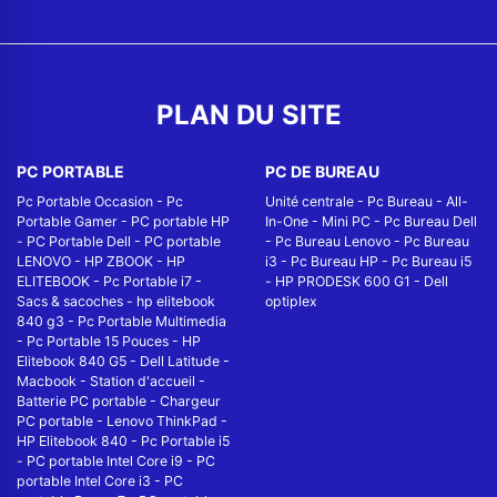
PLAN DU SITE
PC PORTABLE
PC DE BUREAU
Pc Portable Occasion
-
Pc
Unité centrale
-
Pc Bureau
-
All-
Portable Gamer
-
PC portable HP
In-One
-
Mini PC
-
Pc Bureau Dell
-
PC Portable Dell
-
PC portable
-
Pc Bureau Lenovo
-
Pc Bureau
LENOVO
-
HP ZBOOK
-
HP
i3
-
Pc Bureau HP
-
Pc Bureau i5
ELITEBOOK
-
Pc Portable i7
-
-
HP PRODESK 600 G1
-
Dell
Sacs & sacoches
-
hp elitebook
optiplex
840 g3
-
Pc Portable Multimedia
-
Pc Portable 15 Pouces
-
HP
Elitebook 840 G5
-
Dell Latitude
-
Macbook
-
Station d'accueil
-
Batterie PC portable
-
Chargeur
PC portable
-
Lenovo ThinkPad
-
HP Elitebook 840
-
Pc Portable i5
-
PC portable Intel Core i9
-
PC
portable Intel Core i3
-
PC