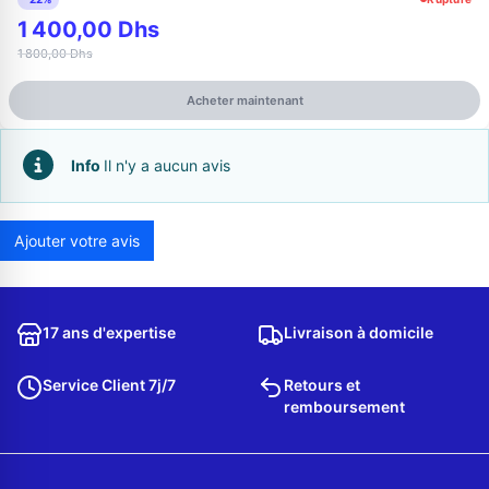
1 400,00 Dhs
1 800,00 Dhs
Acheter maintenant
Info
Il n'y a aucun avis
Ajouter votre avis
Appelez-nous au
06 37 08 07 06
17 ans d'expertise
Livraison à domicile
Service Client 7j/7
Retours et
remboursement
06 36 88 27 81