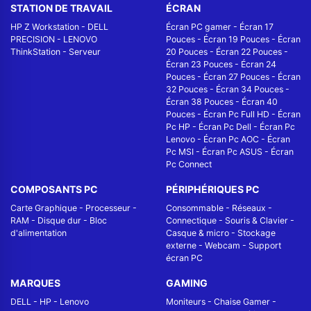
STATION DE TRAVAIL
ÉCRAN
HP Z Workstation
-
DELL
Écran PC gamer
-
Écran 17
PRECISION
-
LENOVO
Pouces
-
Écran 19 Pouces
-
Écran
ThinkStation
-
Serveur
20 Pouces
-
Écran 22 Pouces
-
Écran 23 Pouces
-
Écran 24
Pouces
-
Écran 27 Pouces
-
Écran
32 Pouces
-
Écran 34 Pouces
-
Écran 38 Pouces
-
Écran 40
Pouces
-
Écran Pc Full HD
-
Écran
Pc HP
-
Écran Pc Dell
-
Écran Pc
Lenovo
-
Écran Pc AOC
-
Écran
Pc MSI
-
Écran Pc ASUS
-
Écran
Pc Connect
COMPOSANTS PC
PÉRIPHÉRIQUES PC
Carte Graphique
-
Processeur
-
Consommable
-
Réseaux -
RAM
-
Disque dur
-
Bloc
Connectique
-
Souris & Clavier
-
d'alimentation
Casque & micro
-
Stockage
externe
-
Webcam
-
Support
écran PC
MARQUES
GAMING
DELL
-
HP
-
Lenovo
Moniteurs
-
Chaise Gamer
-