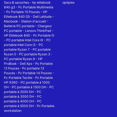
Sacs & sacoches
-
hp elitebook
optiplex
840 g3
-
Pc Portable Multimedia
-
Pc Portable 15 Pouces
-
HP
Elitebook 840 G5
-
Dell Latitude
-
Macbook
-
Station d'accueil
-
Batterie PC portable
-
Chargeur
PC portable
-
Lenovo ThinkPad
-
HP Elitebook 840
-
Pc Portable i5
-
PC portable Intel Core i9
-
PC
portable Intel Core i3
-
PC
portable Ryzen 7
-
PC portable
Ryzen 5
-
PC portable Ryzen 3
-
PC portable Ryzen 9
-
HP
ProBook
-
Dell Xps
-
Pc Portable
12 Pouces
-
Pc portable 13
Pouces
-
Pc Portable 14 Pouces
-
Pc Portable Tactile
-
Pc Portable
HP X360
-
PC portable à 1000
DH
-
PC portable à 1500 DH
-
PC
portable à 2000 DH
-
PC
portable à 3000 DH
-
PC
portable à 4000 DH
-
PC
portable à 5000 DH
-
Pc Portable
workstation