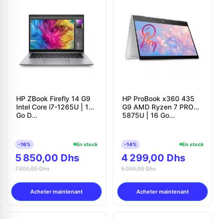
HP ZBook Firefly 14 G9
HP ProBook x360 435
Intel Core i7-1265U | 16
G9 AMD Ryzen 7 PRO
Go D...
5875U | 16 Go...
-16%
En stock
-14%
En stock
5 850,00 Dhs
4 299,00 Dhs
7 000,00 Dhs
5 000,00 Dhs
Acheter maintenant
Acheter maintenant