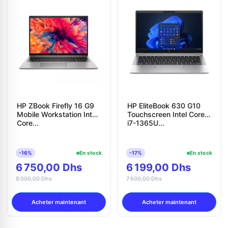
HP ZBook Firefly 16 G9
HP EliteBook 630 G10
Mobile Workstation Intel
Touchscreen Intel Core
Core...
i7-1365U...
-16%
En stock
-17%
En stock
6 750,00 Dhs
6 199,00 Dhs
8 000,00 Dhs
7 500,00 Dhs
Acheter maintenant
Acheter maintenant