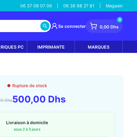
06 37 08 07 06
06 36 88 27 81
Magasin
|
|
0
Se connecter
0,00 Dhs
ÉRIQUES PC
IMPRIMANTE
MARQUES
Rupture de stock
500,00 Dhs
00 Dhs
Livraison à domicile
sous 2 à 5 jours