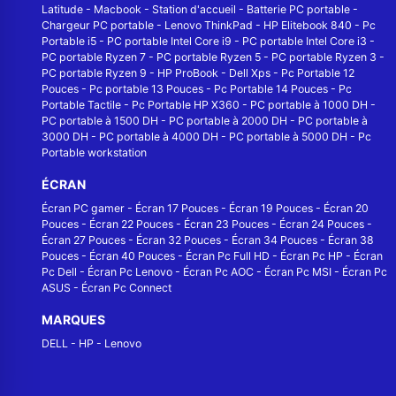
Latitude
-
Macbook
-
Station d'accueil
-
Batterie PC portable
-
Chargeur PC portable
-
Lenovo ThinkPad
-
HP Elitebook 840
-
Pc
Portable i5
-
PC portable Intel Core i9
-
PC portable Intel Core i3
-
PC portable Ryzen 7
-
PC portable Ryzen 5
-
PC portable Ryzen 3
-
PC portable Ryzen 9
-
HP ProBook
-
Dell Xps
-
Pc Portable 12
Pouces
-
Pc portable 13 Pouces
-
Pc Portable 14 Pouces
-
Pc
Portable Tactile
-
Pc Portable HP X360
-
PC portable à 1000 DH
-
PC portable à 1500 DH
-
PC portable à 2000 DH
-
PC portable à
3000 DH
-
PC portable à 4000 DH
-
PC portable à 5000 DH
-
Pc
Portable workstation
ÉCRAN
Écran PC gamer
-
Écran 17 Pouces
-
Écran 19 Pouces
-
Écran 20
Pouces
-
Écran 22 Pouces
-
Écran 23 Pouces
-
Écran 24 Pouces
-
Écran 27 Pouces
-
Écran 32 Pouces
-
Écran 34 Pouces
-
Écran 38
Pouces
-
Écran 40 Pouces
-
Écran Pc Full HD
-
Écran Pc HP
-
Écran
Pc Dell
-
Écran Pc Lenovo
-
Écran Pc AOC
-
Écran Pc MSI
-
Écran Pc
ASUS
-
Écran Pc Connect
MARQUES
DELL
-
HP
-
Lenovo