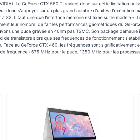
IDIA). Le GeForce GTX 560 Ti revient donc sur cette limitation puisq
 donc s'appuyer sur un plus grand nombre d'unités d'exécution mais
à 32. Il faut dire que l'interface mémoire est fixée sur le modèle « 
ement leur nombre, de fait les performances géométriques du GeForc
trouvons une puce gravée en 40nm pas TSMC. Son package demeure 
iard de transistors alors que ses fréquences de fonctionnement s'ét
 Face au GeForce GTX 460, les fréquences sont significativement e
le de fréquence : 675 MHz pour la puce, 1350 MHz pour les process