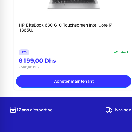
HP EliteBook 630 G10 Touchscreen Intel Core i7-
1365U...
-17%
En stock
6 199,00 Dhs
7 500,00 Dhs
Acheter maintenant
17 ans d'expertise
Livraison