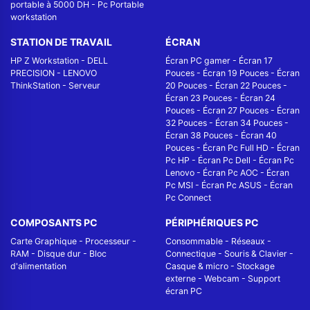
portable à 5000 DH
-
Pc Portable
workstation
STATION DE TRAVAIL
ÉCRAN
HP Z Workstation
-
DELL
Écran PC gamer
-
Écran 17
PRECISION
-
LENOVO
Pouces
-
Écran 19 Pouces
-
Écran
ThinkStation
-
Serveur
20 Pouces
-
Écran 22 Pouces
-
Écran 23 Pouces
-
Écran 24
Pouces
-
Écran 27 Pouces
-
Écran
32 Pouces
-
Écran 34 Pouces
-
Écran 38 Pouces
-
Écran 40
Pouces
-
Écran Pc Full HD
-
Écran
Pc HP
-
Écran Pc Dell
-
Écran Pc
Lenovo
-
Écran Pc AOC
-
Écran
Pc MSI
-
Écran Pc ASUS
-
Écran
Pc Connect
COMPOSANTS PC
PÉRIPHÉRIQUES PC
Carte Graphique
-
Processeur
-
Consommable
-
Réseaux -
RAM
-
Disque dur
-
Bloc
Connectique
-
Souris & Clavier
-
d'alimentation
Casque & micro
-
Stockage
externe
-
Webcam
-
Support
écran PC