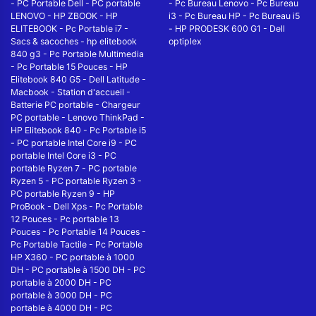
-
PC Portable Dell
-
PC portable
-
Pc Bureau Lenovo
-
Pc Bureau
LENOVO
-
HP ZBOOK
-
HP
i3
-
Pc Bureau HP
-
Pc Bureau i5
ELITEBOOK
-
Pc Portable i7
-
-
HP PRODESK 600 G1
-
Dell
Sacs & sacoches
-
hp elitebook
optiplex
840 g3
-
Pc Portable Multimedia
-
Pc Portable 15 Pouces
-
HP
Elitebook 840 G5
-
Dell Latitude
-
Macbook
-
Station d'accueil
-
Batterie PC portable
-
Chargeur
PC portable
-
Lenovo ThinkPad
-
HP Elitebook 840
-
Pc Portable i5
-
PC portable Intel Core i9
-
PC
portable Intel Core i3
-
PC
portable Ryzen 7
-
PC portable
Ryzen 5
-
PC portable Ryzen 3
-
PC portable Ryzen 9
-
HP
ProBook
-
Dell Xps
-
Pc Portable
12 Pouces
-
Pc portable 13
Pouces
-
Pc Portable 14 Pouces
-
Pc Portable Tactile
-
Pc Portable
HP X360
-
PC portable à 1000
DH
-
PC portable à 1500 DH
-
PC
portable à 2000 DH
-
PC
portable à 3000 DH
-
PC
portable à 4000 DH
-
PC