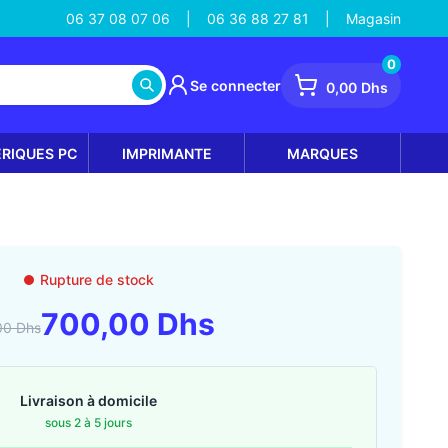
06 37 08 07 06
06 36 88 27 81
Magasin
|
|
0
Se connecter
0,00 Dhs
ÉRIQUES PC
IMPRIMANTE
MARQUES
Rupture de stock
700,00 Dhs
00 Dhs
Livraison à domicile
sous 2 à 5 jours