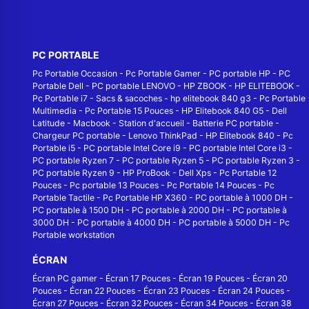
PC PORTABLE
Pc Portable Occasion
-
Pc Portable Gamer
-
PC portable HP
-
PC
Portable Dell
-
PC portable LENOVO
-
HP ZBOOK
-
HP ELITEBOOK
-
Pc Portable i7
-
Sacs & sacoches
-
hp elitebook 840 g3
-
Pc Portable
Multimedia
-
Pc Portable 15 Pouces
-
HP Elitebook 840 G5
-
Dell
Latitude
-
Macbook
-
Station d'accueil
-
Batterie PC portable
-
Chargeur PC portable
-
Lenovo ThinkPad
-
HP Elitebook 840
-
Pc
Portable i5
-
PC portable Intel Core i9
-
PC portable Intel Core i3
-
PC portable Ryzen 7
-
PC portable Ryzen 5
-
PC portable Ryzen 3
-
PC portable Ryzen 9
-
HP ProBook
-
Dell Xps
-
Pc Portable 12
Pouces
-
Pc portable 13 Pouces
-
Pc Portable 14 Pouces
-
Pc
Portable Tactile
-
Pc Portable HP X360
-
PC portable à 1000 DH
-
PC portable à 1500 DH
-
PC portable à 2000 DH
-
PC portable à
3000 DH
-
PC portable à 4000 DH
-
PC portable à 5000 DH
-
Pc
Portable workstation
ÉCRAN
Écran PC gamer
-
Écran 17 Pouces
-
Écran 19 Pouces
-
Écran 20
Pouces
-
Écran 22 Pouces
-
Écran 23 Pouces
-
Écran 24 Pouces
-
Écran 27 Pouces
-
Écran 32 Pouces
-
Écran 34 Pouces
-
Écran 38