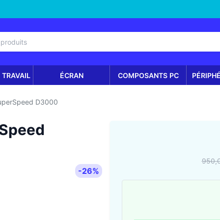
 TRAVAIL
ÉCRAN
COMPOSANTS PC
PÉRIPH
 SuperSpeed D3000
erSpeed
950,
-26%