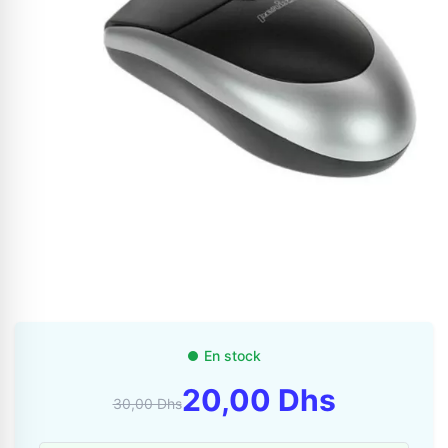
Appelez-nous au
06 37 08 07 06
En stock
06 36 88 27 81
20,00 Dhs
30,00 Dhs