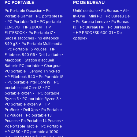
PC PORTABLE
PC DE BUREAU
Pc Portable Occasion
-
Pc
Unité centrale
-
Pc Bureau
-
All-
Portable Gamer
-
PC portable HP
In-One
-
Mini PC
-
Pc Bureau Dell
-
PC Portable Dell
-
PC portable
-
Pc Bureau Lenovo
-
Pc Bureau
LENOVO
-
HP ZBOOK
-
HP
i3
-
Pc Bureau HP
-
Pc Bureau i5
ELITEBOOK
-
Pc Portable i7
-
-
HP PRODESK 600 G1
-
Dell
Sacs & sacoches
-
hp elitebook
optiplex
840 g3
-
Pc Portable Multimedia
-
Pc Portable 15 Pouces
-
HP
Elitebook 840 G5
-
Dell Latitude
-
Macbook
-
Station d'accueil
-
Batterie PC portable
-
Chargeur
PC portable
-
Lenovo ThinkPad
-
HP Elitebook 840
-
Pc Portable i5
-
PC portable Intel Core i9
-
PC
portable Intel Core i3
-
PC
portable Ryzen 7
-
PC portable
Ryzen 5
-
PC portable Ryzen 3
-
PC portable Ryzen 9
-
HP
ProBook
-
Dell Xps
-
Pc Portable
12 Pouces
-
Pc portable 13
Pouces
-
Pc Portable 14 Pouces
-
Pc Portable Tactile
-
Pc Portable
HP X360
-
PC portable à 1000