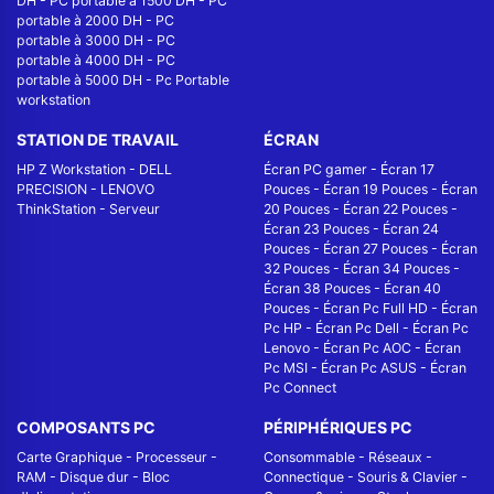
DH
-
PC portable à 1500 DH
-
PC
portable à 2000 DH
-
PC
portable à 3000 DH
-
PC
portable à 4000 DH
-
PC
portable à 5000 DH
-
Pc Portable
workstation
STATION DE TRAVAIL
ÉCRAN
HP Z Workstation
-
DELL
Écran PC gamer
-
Écran 17
PRECISION
-
LENOVO
Pouces
-
Écran 19 Pouces
-
Écran
ThinkStation
-
Serveur
20 Pouces
-
Écran 22 Pouces
-
Écran 23 Pouces
-
Écran 24
Pouces
-
Écran 27 Pouces
-
Écran
32 Pouces
-
Écran 34 Pouces
-
Écran 38 Pouces
-
Écran 40
Pouces
-
Écran Pc Full HD
-
Écran
Pc HP
-
Écran Pc Dell
-
Écran Pc
Lenovo
-
Écran Pc AOC
-
Écran
Pc MSI
-
Écran Pc ASUS
-
Écran
Pc Connect
COMPOSANTS PC
PÉRIPHÉRIQUES PC
Carte Graphique
-
Processeur
-
Consommable
-
Réseaux -
RAM
-
Disque dur
-
Bloc
Connectique
-
Souris & Clavier
-