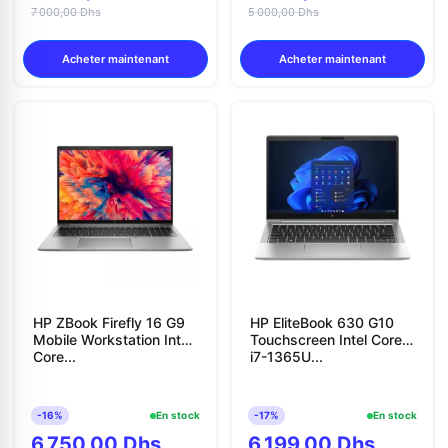
7 000,00 Dhs
5 000,00 Dhs
Acheter maintenant
Acheter maintenant
HP ZBook Firefly 16 G9
HP EliteBook 630 G10
Mobile Workstation Intel
Touchscreen Intel Core
Core...
i7-1365U...
-16%
En stock
-17%
En stock
6 750,00 Dhs
6 199,00 Dhs