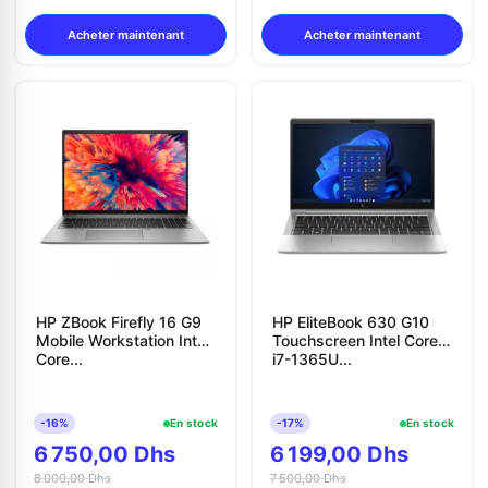
Acheter maintenant
Acheter maintenant
HP ZBook Firefly 16 G9
HP EliteBook 630 G10
Mobile Workstation Intel
Touchscreen Intel Core
Core...
i7-1365U...
-16%
En stock
-17%
En stock
6 750,00 Dhs
6 199,00 Dhs
8 000,00 Dhs
7 500,00 Dhs