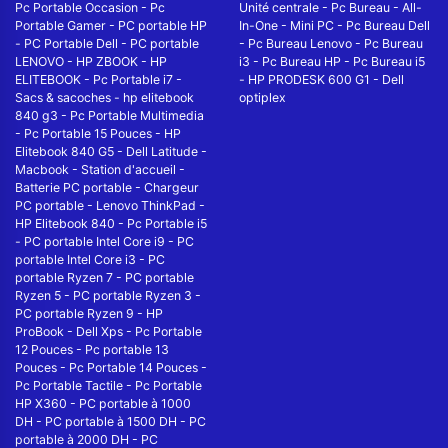
Pc Portable Occasion
-
Pc
Unité centrale
-
Pc Bureau
-
All-
Portable Gamer
-
PC portable HP
In-One
-
Mini PC
-
Pc Bureau Dell
-
PC Portable Dell
-
PC portable
-
Pc Bureau Lenovo
-
Pc Bureau
LENOVO
-
HP ZBOOK
-
HP
i3
-
Pc Bureau HP
-
Pc Bureau i5
ELITEBOOK
-
Pc Portable i7
-
-
HP PRODESK 600 G1
-
Dell
Sacs & sacoches
-
hp elitebook
optiplex
840 g3
-
Pc Portable Multimedia
-
Pc Portable 15 Pouces
-
HP
Elitebook 840 G5
-
Dell Latitude
-
Macbook
-
Station d'accueil
-
Batterie PC portable
-
Chargeur
PC portable
-
Lenovo ThinkPad
-
HP Elitebook 840
-
Pc Portable i5
-
PC portable Intel Core i9
-
PC
portable Intel Core i3
-
PC
portable Ryzen 7
-
PC portable
Ryzen 5
-
PC portable Ryzen 3
-
PC portable Ryzen 9
-
HP
ProBook
-
Dell Xps
-
Pc Portable
12 Pouces
-
Pc portable 13
Pouces
-
Pc Portable 14 Pouces
-
Pc Portable Tactile
-
Pc Portable
HP X360
-
PC portable à 1000
DH
-
PC portable à 1500 DH
-
PC
portable à 2000 DH
-
PC