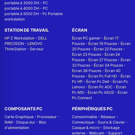
portable à 3000 DH
-
PC
portable à 4000 DH
-
PC
portable à 5000 DH
-
Pc Portable
workstation
STATION DE TRAVAIL
ÉCRAN
HP Z Workstation
-
DELL
Écran PC gamer
-
Écran 17
PRECISION
-
LENOVO
Pouces
-
Écran 19 Pouces
-
Écran
ThinkStation
-
Serveur
20 Pouces
-
Écran 22 Pouces
-
Écran 23 Pouces
-
Écran 24
Pouces
-
Écran 27 Pouces
-
Écran
32 Pouces
-
Écran 34 Pouces
-
Écran 38 Pouces
-
Écran 40
Pouces
-
Écran Pc Full HD
-
Écran
Pc HP
-
Écran Pc Dell
-
Écran Pc
Lenovo
-
Écran Pc AOC
-
Écran
Pc MSI
-
Écran Pc ASUS
-
Écran
Pc Connect
COMPOSANTS PC
PÉRIPHÉRIQUES PC
Carte Graphique
-
Processeur
-
Consommable
-
Réseaux -
RAM
-
Disque dur
-
Bloc
Connectique
-
Souris & Clavier
-
d'alimentation
Casque & micro
-
Stockage
externe
-
Webcam
-
Support