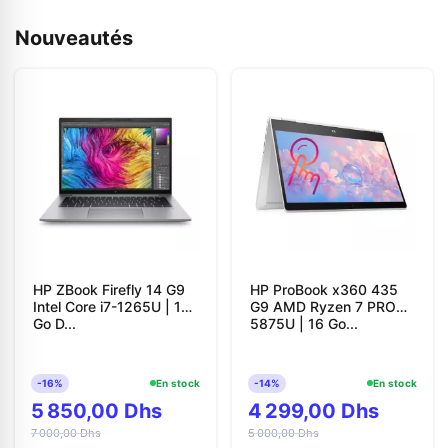
Nouveautés
HP ZBook Firefly 14 G9
HP ProBook x360 435
Intel Core i7-1265U | 16
G9 AMD Ryzen 7 PRO
Go D...
5875U | 16 Go...
-16%
En stock
-14%
En stock
5 850,00 Dhs
4 299,00 Dhs
7 000,00 Dhs
5 000,00 Dhs