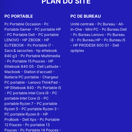
PLAN DU SITE
PC PORTABLE
PC DE BUREAU
Pc Portable Occasion
-
Pc
Unité centrale
-
Pc Bureau
-
All-
Portable Gamer
-
PC portable HP
In-One
-
Mini PC
-
Pc Bureau Dell
-
PC Portable Dell
-
PC portable
-
Pc Bureau Lenovo
-
Pc Bureau
LENOVO
-
HP ZBOOK
-
HP
i3
-
Pc Bureau HP
-
Pc Bureau i5
ELITEBOOK
-
Pc Portable i7
-
-
HP PRODESK 600 G1
-
Dell
Sacs & sacoches
-
hp elitebook
optiplex
840 g3
-
Pc Portable Multimedia
-
Pc Portable 15 Pouces
-
HP
Elitebook 840 G5
-
Dell Latitude
-
Macbook
-
Station d'accueil
-
Batterie PC portable
-
Chargeur
PC portable
-
Lenovo ThinkPad
-
HP Elitebook 840
-
Pc Portable i5
-
PC portable Intel Core i9
-
PC
portable Intel Core i3
-
PC
portable Ryzen 7
-
PC portable
Ryzen 5
-
PC portable Ryzen 3
-
PC portable Ryzen 9
-
HP
ProBook
-
Dell Xps
-
Pc Portable
12 Pouces
-
Pc portable 13
Pouces
-
Pc Portable 14 Pouces
-