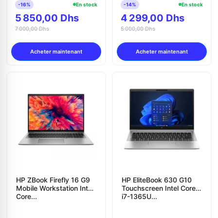
-16%
En stock
-14%
En stock
5 850,00 Dhs
4 299,00 Dhs
7 000,00 Dhs
5 000,00 Dhs
Acheter maintenant
Acheter maintenant
HP ZBook Firefly 16 G9
HP EliteBook 630 G10
Mobile Workstation Intel
Touchscreen Intel Core
Core...
i7-1365U...