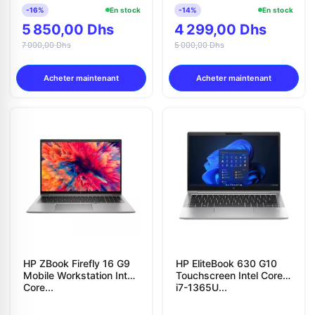
-16%
En stock
-14%
En stock
5 850,00 Dhs
4 299,00 Dhs
7 000,00 Dhs
5 000,00 Dhs
Acheter maintenant
Acheter maintenant
HP ZBook Firefly 16 G9
HP EliteBook 630 G10
Mobile Workstation Intel
Touchscreen Intel Core
Core...
i7-1365U...