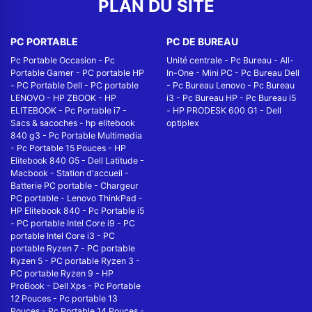
PLAN DU SITE
PC PORTABLE
PC DE BUREAU
Pc Portable Occasion
-
Pc
Unité centrale
-
Pc Bureau
-
All-
Portable Gamer
-
PC portable HP
In-One
-
Mini PC
-
Pc Bureau Dell
-
PC Portable Dell
-
PC portable
-
Pc Bureau Lenovo
-
Pc Bureau
LENOVO
-
HP ZBOOK
-
HP
i3
-
Pc Bureau HP
-
Pc Bureau i5
ELITEBOOK
-
Pc Portable i7
-
-
HP PRODESK 600 G1
-
Dell
Sacs & sacoches
-
hp elitebook
optiplex
840 g3
-
Pc Portable Multimedia
-
Pc Portable 15 Pouces
-
HP
Elitebook 840 G5
-
Dell Latitude
-
Macbook
-
Station d'accueil
-
Batterie PC portable
-
Chargeur
PC portable
-
Lenovo ThinkPad
-
HP Elitebook 840
-
Pc Portable i5
-
PC portable Intel Core i9
-
PC
portable Intel Core i3
-
PC
portable Ryzen 7
-
PC portable
Ryzen 5
-
PC portable Ryzen 3
-
PC portable Ryzen 9
-
HP
ProBook
-
Dell Xps
-
Pc Portable
12 Pouces
-
Pc portable 13
Pouces
-
Pc Portable 14 Pouces
-