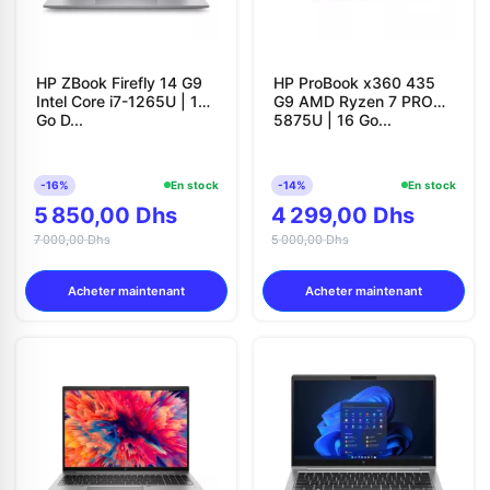
HP ZBook Firefly 14 G9
HP ProBook x360 435
Intel Core i7-1265U | 16
G9 AMD Ryzen 7 PRO
Go D...
5875U | 16 Go...
-16%
En stock
-14%
En stock
5 850,00 Dhs
4 299,00 Dhs
7 000,00 Dhs
5 000,00 Dhs
Acheter maintenant
Acheter maintenant