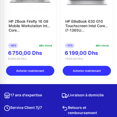
HP ZBook Firefly 16 G9
HP EliteBook 630 G10
Mobile Workstation Intel
Touchscreen Intel Core
Core...
i7-1365U...
-16%
En stock
-17%
En stock
6 750,00 Dhs
6 199,00 Dhs
8 000,00 Dhs
7 500,00 Dhs
Acheter maintenant
Acheter maintenant
17 ans d'expertise
Livraison à domicile
Service Client 7j/7
Retours et
remboursement