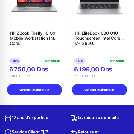
HP ZBook Firefly 16 G9
HP EliteBook 630 G10
Mobile Workstation Intel
Touchscreen Intel Core
Core...
i7-1365U...
-16%
En stock
-17%
En stock
6 750,00 Dhs
6 199,00 Dhs
8 000,00 Dhs
7 500,00 Dhs
Acheter maintenant
Acheter maintenant
17 ans d'expertise
Livraison à domicile
Service Client 7j/7
Retours et