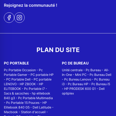
Rejoignez la communauté !
PLAN DU SITE
PC PORTABLE
PC DE BUREAU
Pc Portable Occasion
-
Pc
Unité centrale
-
Pc Bureau
-
All-
Portable Gamer
-
PC portable HP
In-One
-
Mini PC
-
Pc Bureau Dell
-
PC Portable Dell
-
PC portable
-
Pc Bureau Lenovo
-
Pc Bureau
LENOVO
-
HP ZBOOK
-
HP
i3
-
Pc Bureau HP
-
Pc Bureau i5
ELITEBOOK
-
Pc Portable i7
-
-
HP PRODESK 600 G1
-
Dell
Sacs & sacoches
-
hp elitebook
optiplex
840 g3
-
Pc Portable Multimedia
-
Pc Portable 15 Pouces
-
HP
Elitebook 840 G5
-
Dell Latitude
-
Macbook
-
Station d'accueil
-