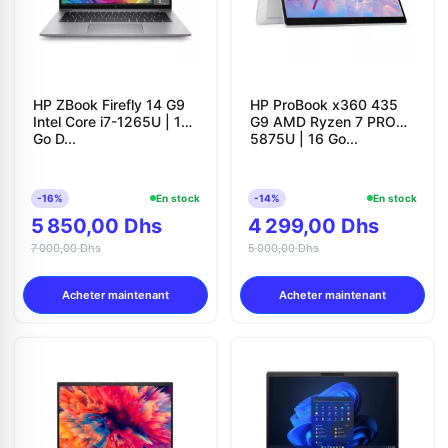
HP ZBook Firefly 14 G9
HP ProBook x360 435
Intel Core i7-1265U | 16
G9 AMD Ryzen 7 PRO
Go D...
5875U | 16 Go...
-16%
En stock
-14%
En stock
5 850,00 Dhs
4 299,00 Dhs
7 000,00 Dhs
5 000,00 Dhs
Acheter maintenant
Acheter maintenant