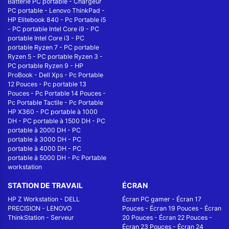
Batterie PC portable
-
Chargeur
PC portable
-
Lenovo ThinkPad
-
HP Elitebook 840
-
Pc Portable i5
-
PC portable Intel Core i9
-
PC
portable Intel Core i3
-
PC
portable Ryzen 7
-
PC portable
Ryzen 5
-
PC portable Ryzen 3
-
PC portable Ryzen 9
-
HP
ProBook
-
Dell Xps
-
Pc Portable
12 Pouces
-
Pc portable 13
Pouces
-
Pc Portable 14 Pouces
-
Pc Portable Tactile
-
Pc Portable
HP X360
-
PC portable à 1000
DH
-
PC portable à 1500 DH
-
PC
portable à 2000 DH
-
PC
portable à 3000 DH
-
PC
portable à 4000 DH
-
PC
portable à 5000 DH
-
Pc Portable
workstation
STATION DE TRAVAIL
ÉCRAN
HP Z Workstation
-
DELL
Écran PC gamer
-
Écran 17
PRECISION
-
LENOVO
Pouces
-
Écran 19 Pouces
-
Écran
ThinkStation
-
Serveur
20 Pouces
-
Écran 22 Pouces
-
Écran 23 Pouces
-
Écran 24