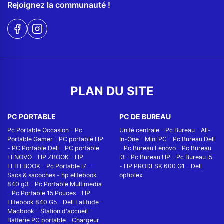
Rejoignez la communauté !
PLAN DU SITE
PC PORTABLE
PC DE BUREAU
Pc Portable Occasion
-
Pc
Unité centrale
-
Pc Bureau
-
All-
Portable Gamer
-
PC portable HP
In-One
-
Mini PC
-
Pc Bureau Dell
-
PC Portable Dell
-
PC portable
-
Pc Bureau Lenovo
-
Pc Bureau
LENOVO
-
HP ZBOOK
-
HP
i3
-
Pc Bureau HP
-
Pc Bureau i5
ELITEBOOK
-
Pc Portable i7
-
-
HP PRODESK 600 G1
-
Dell
Sacs & sacoches
-
hp elitebook
optiplex
840 g3
-
Pc Portable Multimedia
-
Pc Portable 15 Pouces
-
HP
Elitebook 840 G5
-
Dell Latitude
-
Macbook
-
Station d'accueil
-
Batterie PC portable
-
Chargeur