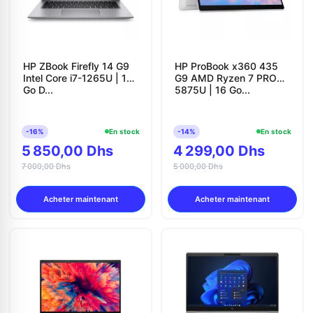
HP ZBook Firefly 14 G9
HP ProBook x360 435
Intel Core i7-1265U | 16
G9 AMD Ryzen 7 PRO
Go D...
5875U | 16 Go...
-16%
En stock
-14%
En stock
5 850,00 Dhs
4 299,00 Dhs
7 000,00 Dhs
5 000,00 Dhs
Acheter maintenant
Acheter maintenant