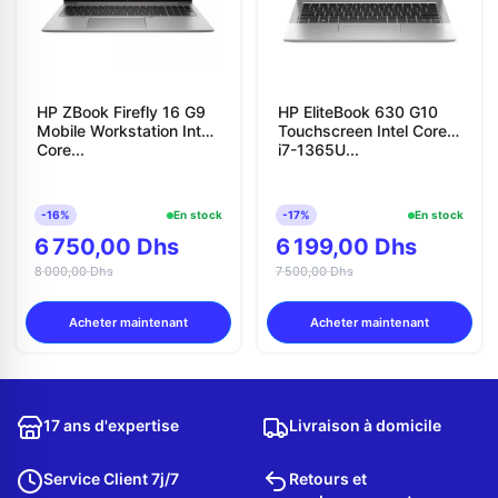
HP ZBook Firefly 16 G9
HP EliteBook 630 G10
Mobile Workstation Intel
Touchscreen Intel Core
Core...
i7-1365U...
-16%
En stock
-17%
En stock
6 750,00 Dhs
6 199,00 Dhs
8 000,00 Dhs
7 500,00 Dhs
Acheter maintenant
Acheter maintenant
17 ans d'expertise
Livraison à domicile
Service Client 7j/7
Retours et