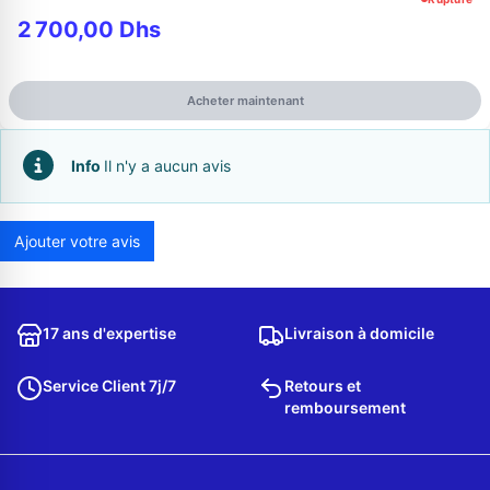
2 700,00 Dhs
Acheter maintenant
Info
Il n'y a aucun avis
Ajouter votre avis
Appelez-nous au
06 37 08 07 06
17 ans d'expertise
Livraison à domicile
Service Client 7j/7
Retours et
remboursement
06 36 88 27 81