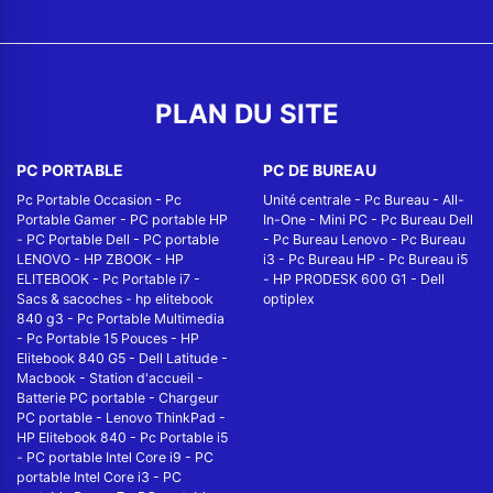
PLAN DU SITE
PC PORTABLE
PC DE BUREAU
Pc Portable Occasion
-
Pc
Unité centrale
-
Pc Bureau
-
All-
Portable Gamer
-
PC portable HP
In-One
-
Mini PC
-
Pc Bureau Dell
-
PC Portable Dell
-
PC portable
-
Pc Bureau Lenovo
-
Pc Bureau
LENOVO
-
HP ZBOOK
-
HP
i3
-
Pc Bureau HP
-
Pc Bureau i5
ELITEBOOK
-
Pc Portable i7
-
-
HP PRODESK 600 G1
-
Dell
Sacs & sacoches
-
hp elitebook
optiplex
840 g3
-
Pc Portable Multimedia
-
Pc Portable 15 Pouces
-
HP
Elitebook 840 G5
-
Dell Latitude
-
Macbook
-
Station d'accueil
-
Batterie PC portable
-
Chargeur
PC portable
-
Lenovo ThinkPad
-
HP Elitebook 840
-
Pc Portable i5
-
PC portable Intel Core i9
-
PC
portable Intel Core i3
-
PC