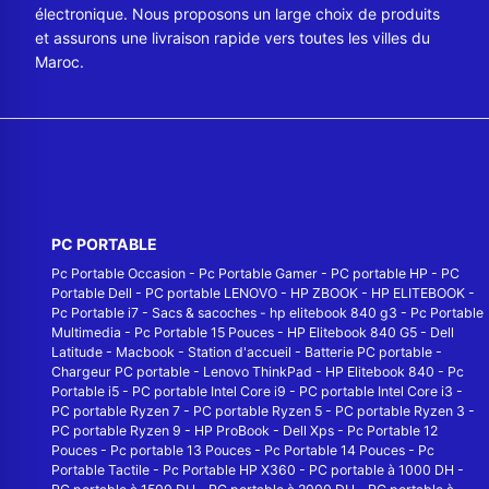
électronique. Nous proposons un large choix de produits
et assurons une livraison rapide vers toutes les villes du
Maroc.
PC PORTABLE
Pc Portable Occasion
-
Pc Portable Gamer
-
PC portable HP
-
PC
Portable Dell
-
PC portable LENOVO
-
HP ZBOOK
-
HP ELITEBOOK
-
Pc Portable i7
-
Sacs & sacoches
-
hp elitebook 840 g3
-
Pc Portable
Multimedia
-
Pc Portable 15 Pouces
-
HP Elitebook 840 G5
-
Dell
Latitude
-
Macbook
-
Station d'accueil
-
Batterie PC portable
-
Chargeur PC portable
-
Lenovo ThinkPad
-
HP Elitebook 840
-
Pc
Portable i5
-
PC portable Intel Core i9
-
PC portable Intel Core i3
-
PC portable Ryzen 7
-
PC portable Ryzen 5
-
PC portable Ryzen 3
-
PC portable Ryzen 9
-
HP ProBook
-
Dell Xps
-
Pc Portable 12
Pouces
-
Pc portable 13 Pouces
-
Pc Portable 14 Pouces
-
Pc
Portable Tactile
-
Pc Portable HP X360
-
PC portable à 1000 DH
-