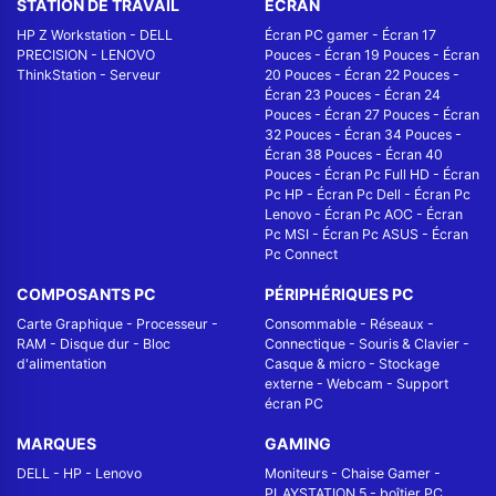
STATION DE TRAVAIL
ÉCRAN
HP Z Workstation
-
DELL
Écran PC gamer
-
Écran 17
PRECISION
-
LENOVO
Pouces
-
Écran 19 Pouces
-
Écran
ThinkStation
-
Serveur
20 Pouces
-
Écran 22 Pouces
-
Écran 23 Pouces
-
Écran 24
Pouces
-
Écran 27 Pouces
-
Écran
32 Pouces
-
Écran 34 Pouces
-
Écran 38 Pouces
-
Écran 40
Pouces
-
Écran Pc Full HD
-
Écran
Pc HP
-
Écran Pc Dell
-
Écran Pc
Lenovo
-
Écran Pc AOC
-
Écran
Pc MSI
-
Écran Pc ASUS
-
Écran
Pc Connect
COMPOSANTS PC
PÉRIPHÉRIQUES PC
Carte Graphique
-
Processeur
-
Consommable
-
Réseaux -
RAM
-
Disque dur
-
Bloc
Connectique
-
Souris & Clavier
-
d'alimentation
Casque & micro
-
Stockage
externe
-
Webcam
-
Support
écran PC
MARQUES
GAMING
DELL
-
HP
-
Lenovo
Moniteurs
-
Chaise Gamer
-
PLAYSTATION 5
-
boîtier PC