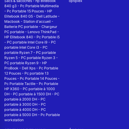
Sacs & sacoches
-
hp elitebook
optiplex
840 g3
-
Pc Portable Multimedia
-
Pc Portable 15 Pouces
-
HP
Elitebook 840 G5
-
Dell Latitude
-
Macbook
-
Station d'accueil
-
Batterie PC portable
-
Chargeur
PC portable
-
Lenovo ThinkPad
-
HP Elitebook 840
-
Pc Portable i5
-
PC portable Intel Core i9
-
PC
portable Intel Core i3
-
PC
portable Ryzen 7
-
PC portable
Ryzen 5
-
PC portable Ryzen 3
-
PC portable Ryzen 9
-
HP
ProBook
-
Dell Xps
-
Pc Portable
12 Pouces
-
Pc portable 13
Pouces
-
Pc Portable 14 Pouces
-
Pc Portable Tactile
-
Pc Portable
HP X360
-
PC portable à 1000
DH
-
PC portable à 1500 DH
-
PC
portable à 2000 DH
-
PC
portable à 3000 DH
-
PC
portable à 4000 DH
-
PC
portable à 5000 DH
-
Pc Portable
workstation