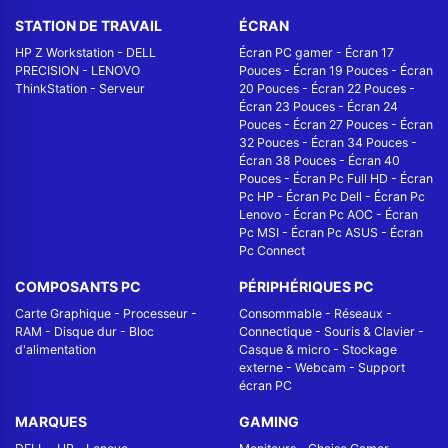
STATION DE TRAVAIL
ÉCRAN
HP Z Workstation
-
DELL
Écran PC gamer
-
Écran 17
PRECISION
-
LENOVO
Pouces
-
Écran 19 Pouces
-
Écran
ThinkStation
-
Serveur
20 Pouces
-
Écran 22 Pouces
-
Écran 23 Pouces
-
Écran 24
Pouces
-
Écran 27 Pouces
-
Écran
32 Pouces
-
Écran 34 Pouces
-
Écran 38 Pouces
-
Écran 40
Pouces
-
Écran Pc Full HD
-
Écran
Pc HP
-
Écran Pc Dell
-
Écran Pc
Lenovo
-
Écran Pc AOC
-
Écran
Pc MSI
-
Écran Pc ASUS
-
Écran
Pc Connect
COMPOSANTS PC
PÉRIPHÉRIQUES PC
Carte Graphique
-
Processeur
-
Consommable
-
Réseaux -
RAM
-
Disque dur
-
Bloc
Connectique
-
Souris & Clavier
-
d'alimentation
Casque & micro
-
Stockage
externe
-
Webcam
-
Support
écran PC
MARQUES
GAMING