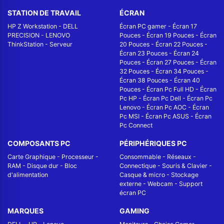
STATION DE TRAVAIL
ÉCRAN
HP Z Workstation
-
DELL
Écran PC gamer
-
Écran 17
PRECISION
-
LENOVO
Pouces
-
Écran 19 Pouces
-
Écran
ThinkStation
-
Serveur
20 Pouces
-
Écran 22 Pouces
-
Écran 23 Pouces
-
Écran 24
Pouces
-
Écran 27 Pouces
-
Écran
32 Pouces
-
Écran 34 Pouces
-
Écran 38 Pouces
-
Écran 40
Pouces
-
Écran Pc Full HD
-
Écran
Pc HP
-
Écran Pc Dell
-
Écran Pc
Lenovo
-
Écran Pc AOC
-
Écran
Pc MSI
-
Écran Pc ASUS
-
Écran
Pc Connect
COMPOSANTS PC
PÉRIPHÉRIQUES PC
Carte Graphique
-
Processeur
-
Consommable
-
Réseaux -
RAM
-
Disque dur
-
Bloc
Connectique
-
Souris & Clavier
-
d'alimentation
Casque & micro
-
Stockage
externe
-
Webcam
-
Support
écran PC
MARQUES
GAMING