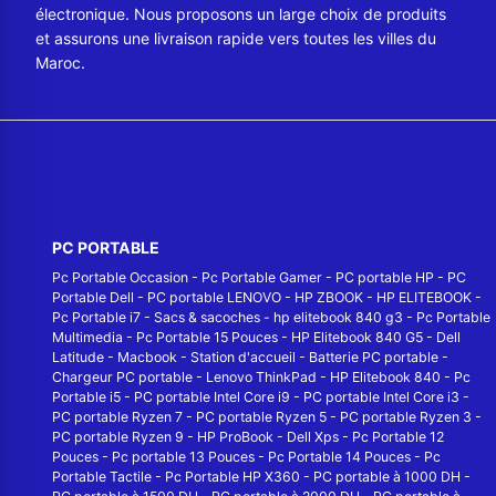
électronique. Nous proposons un large choix de produits
et assurons une livraison rapide vers toutes les villes du
Maroc.
PC PORTABLE
Pc Portable Occasion
-
Pc Portable Gamer
-
PC portable HP
-
PC
Portable Dell
-
PC portable LENOVO
-
HP ZBOOK
-
HP ELITEBOOK
-
Pc Portable i7
-
Sacs & sacoches
-
hp elitebook 840 g3
-
Pc Portable
Multimedia
-
Pc Portable 15 Pouces
-
HP Elitebook 840 G5
-
Dell
Latitude
-
Macbook
-
Station d'accueil
-
Batterie PC portable
-
Chargeur PC portable
-
Lenovo ThinkPad
-
HP Elitebook 840
-
Pc
Portable i5
-
PC portable Intel Core i9
-
PC portable Intel Core i3
-
PC portable Ryzen 7
-
PC portable Ryzen 5
-
PC portable Ryzen 3
-
PC portable Ryzen 9
-
HP ProBook
-
Dell Xps
-
Pc Portable 12
Pouces
-
Pc portable 13 Pouces
-
Pc Portable 14 Pouces
-
Pc
Portable Tactile
-
Pc Portable HP X360
-
PC portable à 1000 DH
-