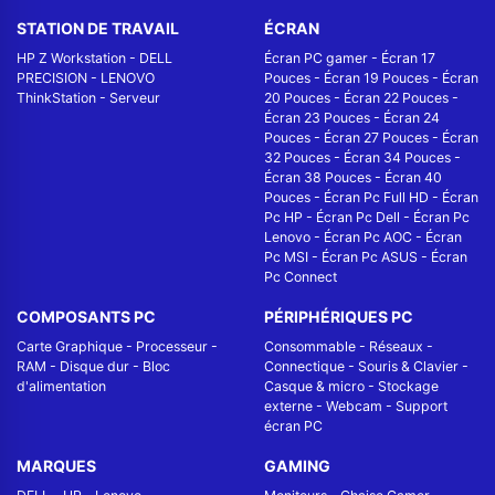
STATION DE TRAVAIL
ÉCRAN
HP Z Workstation
-
DELL
Écran PC gamer
-
Écran 17
PRECISION
-
LENOVO
Pouces
-
Écran 19 Pouces
-
Écran
ThinkStation
-
Serveur
20 Pouces
-
Écran 22 Pouces
-
Écran 23 Pouces
-
Écran 24
Pouces
-
Écran 27 Pouces
-
Écran
32 Pouces
-
Écran 34 Pouces
-
Écran 38 Pouces
-
Écran 40
Pouces
-
Écran Pc Full HD
-
Écran
Pc HP
-
Écran Pc Dell
-
Écran Pc
Lenovo
-
Écran Pc AOC
-
Écran
Pc MSI
-
Écran Pc ASUS
-
Écran
Pc Connect
COMPOSANTS PC
PÉRIPHÉRIQUES PC
Carte Graphique
-
Processeur
-
Consommable
-
Réseaux -
RAM
-
Disque dur
-
Bloc
Connectique
-
Souris & Clavier
-
d'alimentation
Casque & micro
-
Stockage
externe
-
Webcam
-
Support
écran PC
MARQUES
GAMING