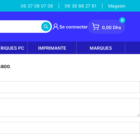
06 37 08 07 06
06 36 88 27 81
Magasin
|
|
0
Se connecter
0,00 Dhs
ÉRIQUES PC
IMPRIMANTE
MARQUES
M4800
.