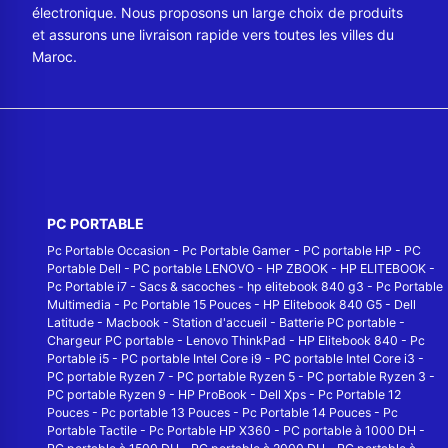
électronique. Nous proposons un large choix de produits
et assurons une livraison rapide vers toutes les villes du
Maroc.
PC PORTABLE
Pc Portable Occasion
-
Pc Portable Gamer
-
PC portable HP
-
PC
Portable Dell
-
PC portable LENOVO
-
HP ZBOOK
-
HP ELITEBOOK
-
Pc Portable i7
-
Sacs & sacoches
-
hp elitebook 840 g3
-
Pc Portable
Multimedia
-
Pc Portable 15 Pouces
-
HP Elitebook 840 G5
-
Dell
Latitude
-
Macbook
-
Station d'accueil
-
Batterie PC portable
-
Chargeur PC portable
-
Lenovo ThinkPad
-
HP Elitebook 840
-
Pc
Portable i5
-
PC portable Intel Core i9
-
PC portable Intel Core i3
-
PC portable Ryzen 7
-
PC portable Ryzen 5
-
PC portable Ryzen 3
-
PC portable Ryzen 9
-
HP ProBook
-
Dell Xps
-
Pc Portable 12
Pouces
-
Pc portable 13 Pouces
-
Pc Portable 14 Pouces
-
Pc
Portable Tactile
-
Pc Portable HP X360
-
PC portable à 1000 DH
-