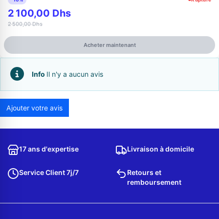
2 100,00 Dhs
2 500,00 Dhs
Acheter maintenant
Info
Il n'y a aucun avis
Ajouter votre avis
Appelez-nous au
06 37 08 07 06
17 ans d'expertise
Livraison à domicile
Service Client 7j/7
Retours et
remboursement
06 36 88 27 81