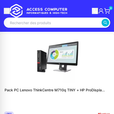
0
Pack PC Lenovo ThinkCentre M710q TINY + HP ProDispla...
-16%
Rupture