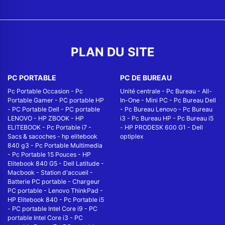
PLAN DU SITE
PC PORTABLE
PC DE BUREAU
Pc Portable Occasion
-
Pc
Unité centrale
-
Pc Bureau
-
All-
Portable Gamer
-
PC portable HP
In-One
-
Mini PC
-
Pc Bureau Dell
-
PC Portable Dell
-
PC portable
-
Pc Bureau Lenovo
-
Pc Bureau
LENOVO
-
HP ZBOOK
-
HP
i3
-
Pc Bureau HP
-
Pc Bureau i5
ELITEBOOK
-
Pc Portable i7
-
-
HP PRODESK 600 G1
-
Dell
Sacs & sacoches
-
hp elitebook
optiplex
840 g3
-
Pc Portable Multimedia
-
Pc Portable 15 Pouces
-
HP
Elitebook 840 G5
-
Dell Latitude
-
Macbook
-
Station d'accueil
-
Batterie PC portable
-
Chargeur
PC portable
-
Lenovo ThinkPad
-
HP Elitebook 840
-
Pc Portable i5
-
PC portable Intel Core i9
-
PC
portable Intel Core i3
-
PC