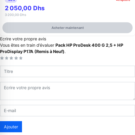
2 050,00 Dhs
3 200,00 Dhs
Acheter maintenant
Ecrire votre propre avis
Vous êtes en train d’évaluer
Pack HP ProDesk 400 G 2,5 + HP
ProDisplay P17A (Remis à Neuf)
.
Appelez-nous au
06 37 08 07 06
06 36 88 27 81
Ajouter