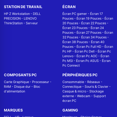
STATION DE TRAVAIL
ÉCRAN
HP Z Workstation
-
DELL
Écran PC gamer
-
Écran 17
PRECISION
-
LENOVO
Pouces
-
Écran 19 Pouces
-
Écran
ThinkStation
-
Serveur
20 Pouces
-
Écran 22 Pouces
-
Écran 23 Pouces
-
Écran 24
Pouces
-
Écran 27 Pouces
-
Écran
32 Pouces
-
Écran 34 Pouces
-
Écran 38 Pouces
-
Écran 40
Pouces
-
Écran Pc Full HD
-
Écran
Pc HP
-
Écran Pc Dell
-
Écran Pc
Lenovo
-
Écran Pc AOC
-
Écran
Pc MSI
-
Écran Pc ASUS
-
Écran
Pc Connect
COMPOSANTS PC
PÉRIPHÉRIQUES PC
Carte Graphique
-
Processeur
-
Consommable
-
Réseaux -
RAM
-
Disque dur
-
Bloc
Connectique
-
Souris & Clavier
-
d'alimentation
Casque & micro
-
Stockage
externe
-
Webcam
-
Support
écran PC
MARQUES
GAMING