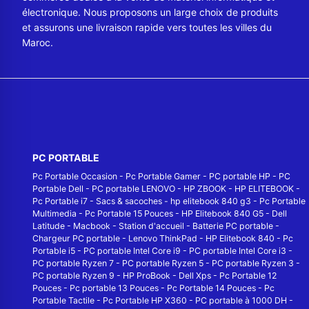
électronique. Nous proposons un large choix de produits
et assurons une livraison rapide vers toutes les villes du
Maroc.
PC PORTABLE
Pc Portable Occasion
-
Pc Portable Gamer
-
PC portable HP
-
PC
Portable Dell
-
PC portable LENOVO
-
HP ZBOOK
-
HP ELITEBOOK
-
Pc Portable i7
-
Sacs & sacoches
-
hp elitebook 840 g3
-
Pc Portable
Multimedia
-
Pc Portable 15 Pouces
-
HP Elitebook 840 G5
-
Dell
Latitude
-
Macbook
-
Station d'accueil
-
Batterie PC portable
-
Chargeur PC portable
-
Lenovo ThinkPad
-
HP Elitebook 840
-
Pc
Portable i5
-
PC portable Intel Core i9
-
PC portable Intel Core i3
-
PC portable Ryzen 7
-
PC portable Ryzen 5
-
PC portable Ryzen 3
-
PC portable Ryzen 9
-
HP ProBook
-
Dell Xps
-
Pc Portable 12
Pouces
-
Pc portable 13 Pouces
-
Pc Portable 14 Pouces
-
Pc
Portable Tactile
-
Pc Portable HP X360
-
PC portable à 1000 DH
-