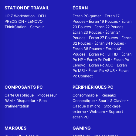
STATION DE TRAVAIL
ÉCRAN
HP Z Workstation
-
DELL
Écran PC gamer
-
Écran 17
PRECISION
-
LENOVO
Pouces
-
Écran 19 Pouces
-
Écran
ThinkStation
-
Serveur
20 Pouces
-
Écran 22 Pouces
-
Écran 23 Pouces
-
Écran 24
Pouces
-
Écran 27 Pouces
-
Écran
32 Pouces
-
Écran 34 Pouces
-
Écran 38 Pouces
-
Écran 40
Pouces
-
Écran Pc Full HD
-
Écran
Pc HP
-
Écran Pc Dell
-
Écran Pc
Lenovo
-
Écran Pc AOC
-
Écran
Pc MSI
-
Écran Pc ASUS
-
Écran
Pc Connect
COMPOSANTS PC
PÉRIPHÉRIQUES PC
Carte Graphique
-
Processeur
-
Consommable
-
Réseaux -
RAM
-
Disque dur
-
Bloc
Connectique
-
Souris & Clavier
-
d'alimentation
Casque & micro
-
Stockage
externe
-
Webcam
-
Support
écran PC
MARQUES
GAMING